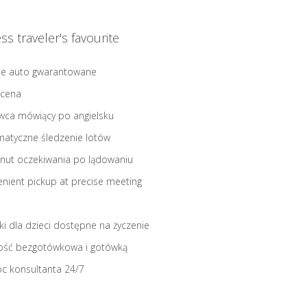
ss traveler's favourite
ne auto gwarantowane
 cena
wca mówiący po angielsku
atyczne śledzenie lotów
nut oczekiwania po lądowaniu
nient pickup at precise meeting
iki dla dzieci dostępne na życzenie
ość bezgotówkowa i gotówką
c konsultanta 24/7