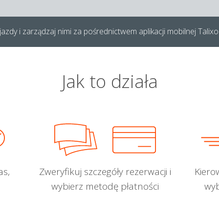
azdy i zarządzaj nimi za pośrednictwem aplikacji mobilnej Talixo
Jak to działa
as,
Zweryfikuj szczegóły rezerwacji i
Kiero
wybierz metodę płatności
wyb