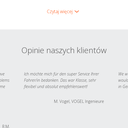
Czytaj więcej
Opinie naszych klientów
ave
Ich möchte mich für den super Service Ihrer
We we
oblems
Fahrer/in bedanken. Das war Klasse, sehr
would
 me
flexibel und absolut empfehlenswert!
in Ge
M. Vogel, VOGEL Ingenieure
R.M.