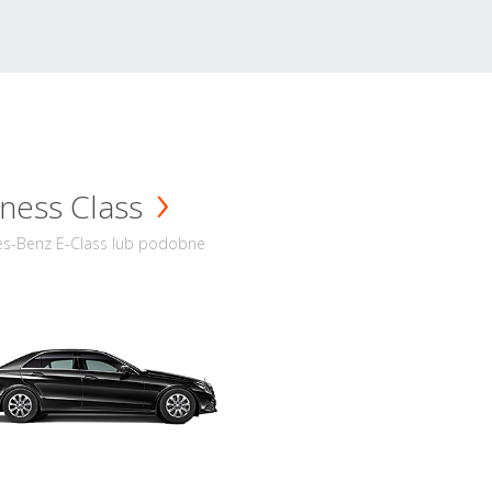
ness Class
s-Benz E-Class lub podobne