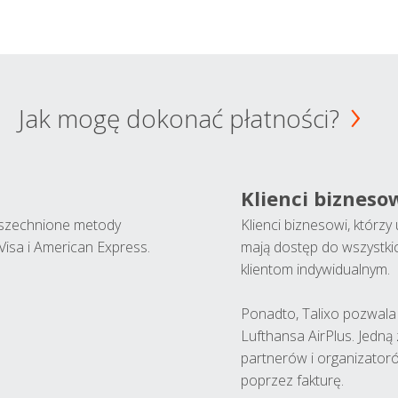
Jak mogę dokonać płatności?
Klienci bizneso
wszechnione metody
Klienci biznesowi, którz
Visa i American Express.
mają dostęp do wszystki
klientom indywidualnym.
Ponadto, Talixo pozwala m
Lufthansa AirPlus. Jedną
partnerów i organizatoró
poprzez fakturę.