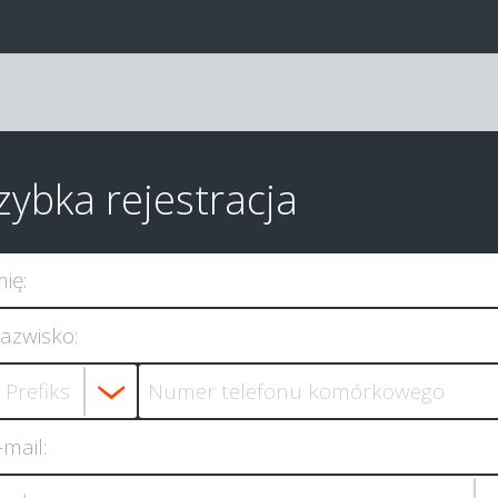
zybka rejestracja
mię:
azwisko:
-mail: