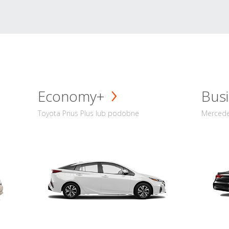
Economy+
Busi
Toyota Prius Plus lub podobne
Mercede