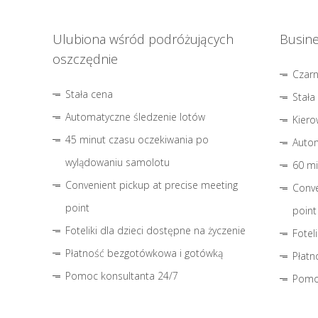
Ulubiona wśród podróżujących
Busine
oszczędnie
Czar
Stała cena
Stała
Automatyczne śledzenie lotów
Kiero
45 minut czasu oczekiwania po
Autom
wylądowaniu samolotu
60 mi
Convenient pickup at precise meeting
Conve
point
point
Foteliki dla dzieci dostępne na życzenie
Fotel
Płatność bezgotówkowa i gotówką
Płatn
Pomoc konsultanta 24/7
Pomo