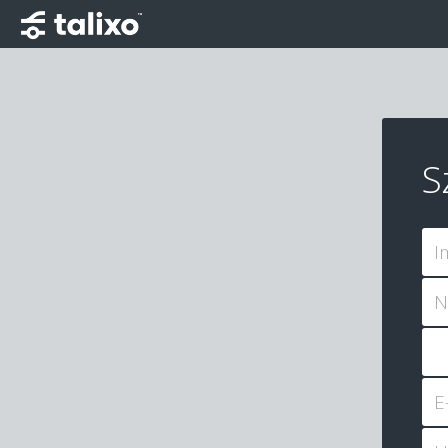
S
I
N
E