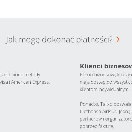
Jak mogę dokonać płatności?
Klienci bizneso
wszechnione metody
Klienci biznesowi, którz
Visa i American Express.
mają dostęp do wszystki
klientom indywidualnym.
Ponadto, Talixo pozwala m
Lufthansa AirPlus. Jedną
partnerów i organizatoró
poprzez fakturę.