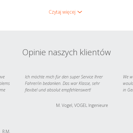
Czytaj więcej
Opinie naszych klientów
ave
Ich möchte mich für den super Service Ihrer
We we
oblems
Fahrer/in bedanken. Das war Klasse, sehr
would
 me
flexibel und absolut empfehlenswert!
in Ge
M. Vogel, VOGEL Ingenieure
R.M.