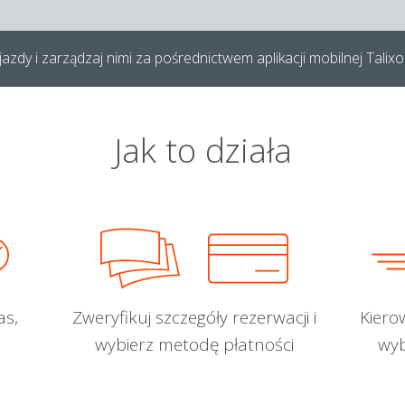
azdy i zarządzaj nimi za pośrednictwem aplikacji mobilnej Talixo
Jak to działa
as,
Zweryfikuj szczegóły rezerwacji i
Kiero
wybierz metodę płatności
wyb