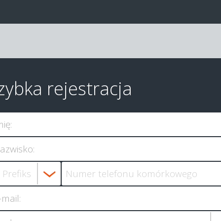
zybka rejestracja
mię:
azwisko:
-mail: