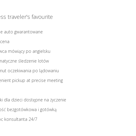
ss traveler's favourite
ne auto gwarantowane
 cena
wca mówiący po angielsku
atyczne śledzenie lotów
nut oczekiwania po lądowaniu
nient pickup at precise meeting
iki dla dzieci dostępne na życzenie
ość bezgotówkowa i gotówką
c konsultanta 24/7