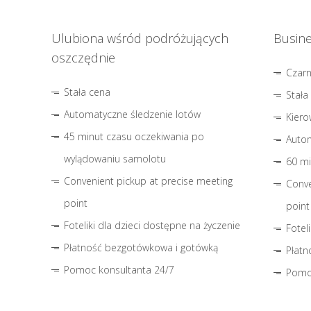
Ulubiona wśród podróżujących
Busine
oszczędnie
Czar
Stała cena
Stała
Automatyczne śledzenie lotów
Kiero
45 minut czasu oczekiwania po
Autom
wylądowaniu samolotu
60 mi
Convenient pickup at precise meeting
Conve
point
point
Foteliki dla dzieci dostępne na życzenie
Fotel
Płatność bezgotówkowa i gotówką
Płatn
Pomoc konsultanta 24/7
Pomo