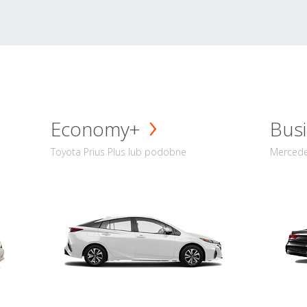
Economy+
Busi
Toyota Prius Plus lub podobne
Mercede