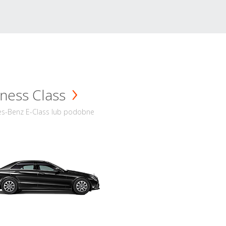
ness Class
s-Benz E-Class lub podobne