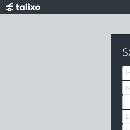
S
I
N
E