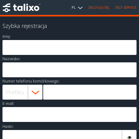
PL
ZALOGUJ SIĘ
SELF SERVICE
Szybka rejestracja
Imię:
Nazwisko:
Numer telefonu komórkowego:
E-mail:
Hasło: