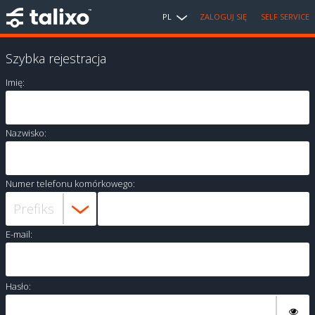
PL
ZALOGUJ SIĘ
SELF SERVICE
Szybka rejestracja
Imię:
Nazwisko:
Numer telefonu komórkowego:
E-mail:
Hasło: