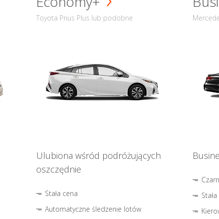
Economy+
Busi
Toyota Prius Plus lub podobne
Mercede
Ulubiona wśród podróżujących
Busine
oszczędnie
Czar
Stała cena
Stała
Automatyczne śledzenie lotów
Kiero