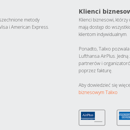
Klienci bizneso
wszechnione metody
Klienci biznesowi, którz
Visa i American Express.
mają dostęp do wszystki
klientom indywidualnym.
Ponadto, Talixo pozwala m
Lufthansa AirPlus. Jedną
partnerów i organizatoró
poprzez fakturę.
Aby dowiedzieć się więce
biznesowym Talixo