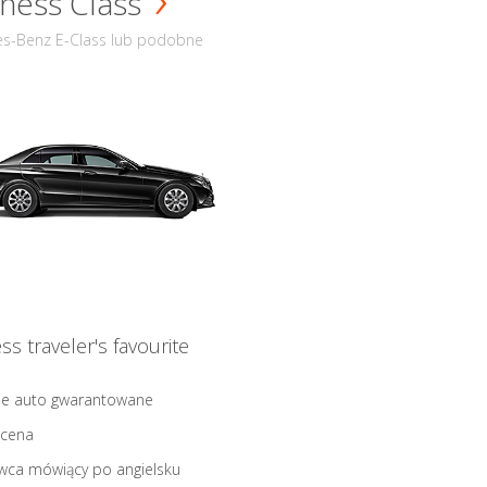
ness Class
s-Benz E-Class lub podobne
ss traveler's favourite
ne auto gwarantowane
 cena
wca mówiący po angielsku