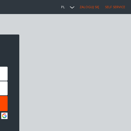
PL
ZALOGUJ SIĘ
SELF SERVICE
: