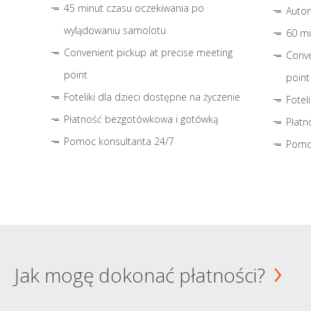
45 minut czasu oczekiwania po
Autom
wylądowaniu samolotu
60 mi
Convenient pickup at precise meeting
Conve
point
point
Foteliki dla dzieci dostępne na życzenie
Fotel
Płatność bezgotówkowa i gotówką
Płatn
Pomoc konsultanta 24/7
Pomo
Jak mogę dokonać płatności?