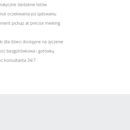
atyczne śledzenie lotów
nut oczekiwania po lądowaniu
nient pickup at precise meeting
iki dla dzieci dostępne na życzenie
ość bezgotówkowa i gotówką
c konsultanta 24/7