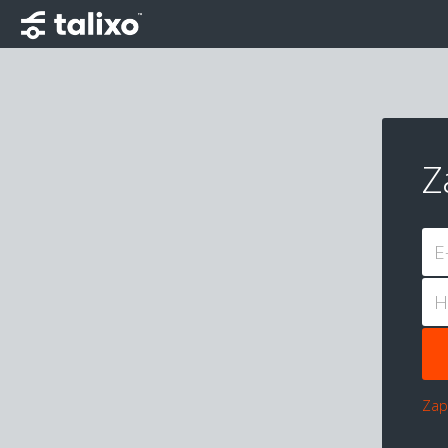
Z
E
H
Zap