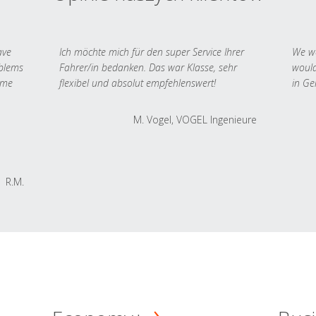
ave
Ich möchte mich für den super Service Ihrer
We we
oblems
Fahrer/in bedanken. Das war Klasse, sehr
would
 me
flexibel und absolut empfehlenswert!
in Ge
M. Vogel, VOGEL Ingenieure
R.M.