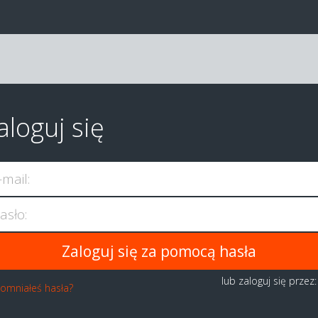
aloguj się
-mail:
asło:
lub zaloguj się przez
omniałeś hasła?