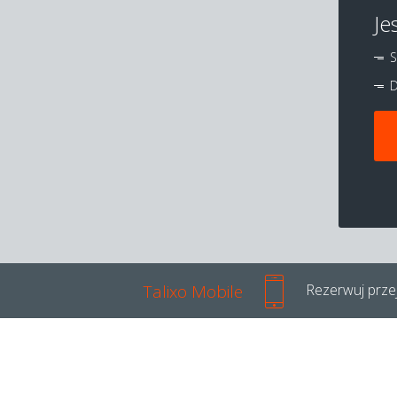
Je
S
D
Talixo Mobile
Rezerwuj przej