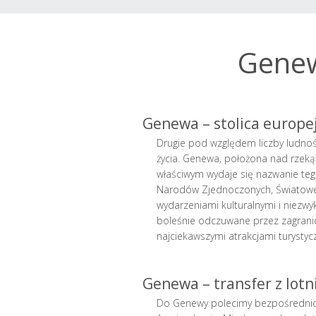
Genewa
Genewa – stolica europej
Drugie pod względem liczby ludnoś
życia. Genewa, położona nad rzeką
właściwym wydaje się nazwanie tego 
Narodów Zjednoczonych, Światowej 
wydarzeniami kulturalnymi i niezw
boleśnie odczuwane przez zagranic
najciekawszymi atrakcjami turystyc
Genewa – transfer z lotni
Do Genewy polecimy bezpośrednio z 