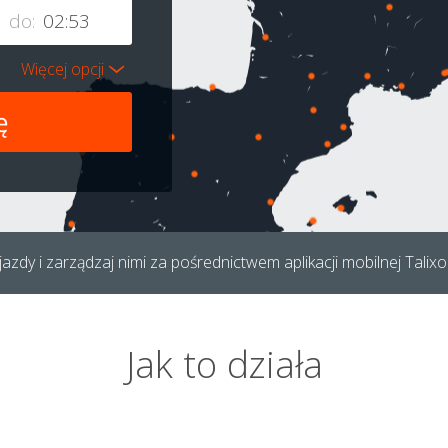
do:
Więcej opcji
azdy i zarządzaj nimi za pośrednictwem aplikacji mobilnej Talixo
Jak to działa