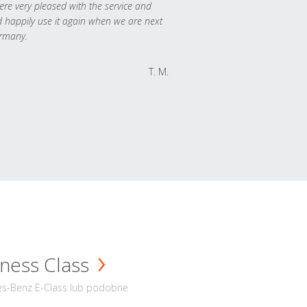
re very pleased with the service and
 happily use it again when we are next
rmany.
T. M.
ness Class
s-Benz E-Class lub podobne