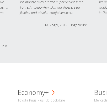
ave
Ich möchte mich für den super Service Ihrer
We we
oblems
Fahrer/in bedanken. Das war Klasse, sehr
would
 me
flexibel und absolut empfehlenswert!
in Ge
M. Vogel, VOGEL Ingenieure
R.M.
Economy+
Busi
Toyota Prius Plus lub podobne
Mercede