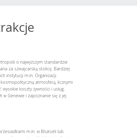
trakcje
etropolii o najwyższym standardzie
a za szwajcarską stolicę. Bardziej
 instytucji m.in. Organizacji
 kosmopolityczną atmosferą, licznymi
wysokie koszty żywności i usług,
 w Genewie i zapoznanie się z jej
przesiadkami m.in. w Brukseli lub