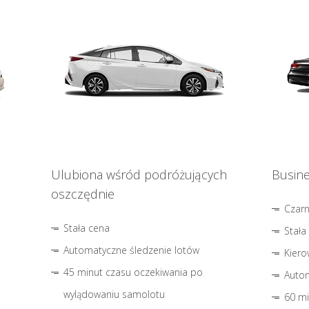
Ulubiona wśród podróżujących
Busine
oszczędnie
Czar
Stała cena
Stała
Automatyczne śledzenie lotów
Kiero
45 minut czasu oczekiwania po
Autom
wylądowaniu samolotu
60 mi