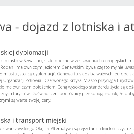
 - dojazd z lotniska i a
skiej dyplomacji
ci miasto w Szwajcarii, stale obecne w zestawieniach europejskich m
 Rodan i malowniczym Jeziorem Genewskim, bywa często mylnie uważan
miasta „stolicą dyplomacji”. Genewa to siedziba ważnych, europejskich
Organizacji Zdrowia i Czerwonego Krzyża. Miasto przyciąga turystów
ykle malowniczym położeniem. Ceną wysokiego standardu życia są dość 
znych turystów. Doświadczeni podróżnicy przekonują jednak, że pobyt
znymi są warte swojej ceny.
ska i transport miejski
warszawskiego Okęcia. Alternatywą są rejsy tanich linii lotniczych z 