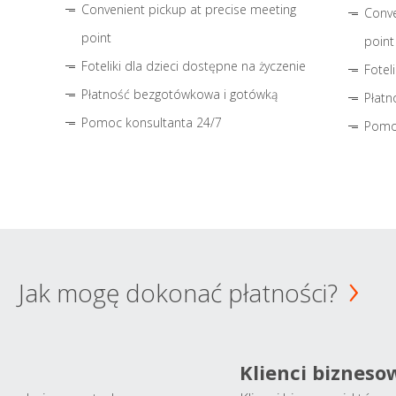
Convenient pickup at precise meeting
Conve
point
point
Foteliki dla dzieci dostępne na życzenie
Fotel
Płatność bezgotówkowa i gotówką
Płatn
Pomoc konsultanta 24/7
Pomo
Jak mogę dokonać płatności?
Klienci bizneso