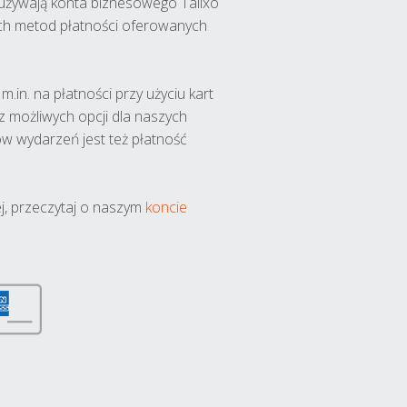
y używają konta biznesowego Talixo
ch metod płatności oferowanych
.in. na płatności przy użyciu kart
 z możliwych opcji dla naszych
w wydarzeń jest też płatność
j, przeczytaj o naszym
koncie