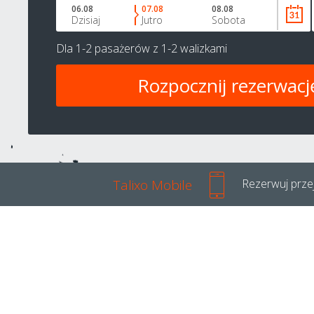
06.08
07.08
08.08
Dzisiaj
Jutro
Sobota
Dla
1-2 pasażerów
z
1-2 walizkami
Talixo Mobile
Rezerwuj przej