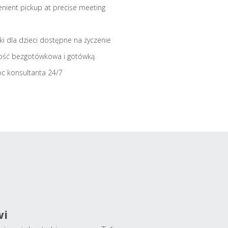
nient pickup at precise meeting
iki dla dzieci dostępne na życzenie
ość bezgotówkowa i gotówką
c konsultanta 24/7
wi