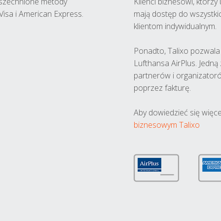
wszechnione metody
Klienci biznesowi, którz
Visa i American Express.
mają dostęp do wszystki
klientom indywidualnym.
Ponadto, Talixo pozwala m
Lufthansa AirPlus. Jedną
partnerów i organizatoró
poprzez fakturę.
Aby dowiedzieć się więce
biznesowym Talixo