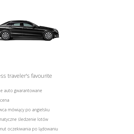
ss traveler's favourite
ne auto gwarantowane
 cena
wca mówiący po angielsku
atyczne śledzenie lotów
nut oczekiwania po lądowaniu