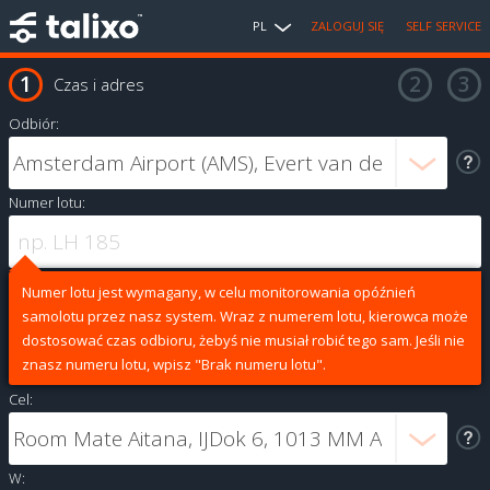
PL
ZALOGUJ SIĘ
SELF SERVICE
Czas i adres
Odbiór:
Numer lotu:
Numer lotu jest wymagany, w celu monitorowania opóźnień
samolotu przez nasz system. Wraz z numerem lotu, kierowca może
dostosować czas odbioru, żebyś nie musiał robić tego sam. Jeśli nie
znasz numeru lotu, wpisz "Brak numeru lotu".
Cel:
W: