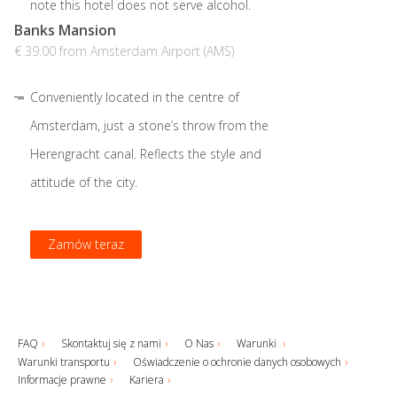
note this hotel does not serve alcohol.
Banks Mansion
€ 39.00 from Amsterdam Airport (AMS)
Conveniently located in the centre of
Amsterdam, just a stone’s throw from the
Herengracht canal. Reflects the style and
attitude of the city.
Zamów teraz
Zamów teraz
Zamów teraz
Zamów teraz
FAQ
Skontaktuj się z nami
O Nas
Warunki
Warunki transportu
Oświadczenie o ochronie danych osobowych
Informacje prawne
Kariera