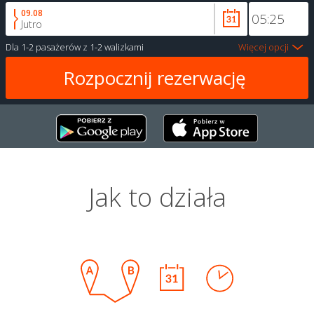
09.08
Jutro
Dla
1-2 pasażerów
z
1-2 walizkami
Więcej opcji
Jak to działa