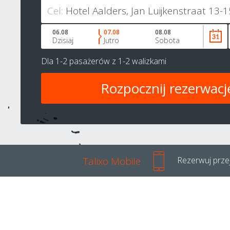
Cel:
06.08
07.08
08.08
Dzisiaj
Jutro
Sobota
Dla
1-2 pasażerów
z
1-2 walizkami
Talixo Mobile
Rezerwuj przej