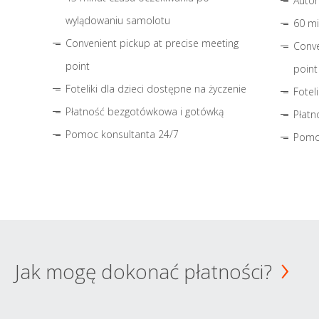
Autom
wylądowaniu samolotu
60 mi
Convenient pickup at precise meeting
Conve
point
point
Foteliki dla dzieci dostępne na życzenie
Fotel
Płatność bezgotówkowa i gotówką
Płatn
Pomoc konsultanta 24/7
Pomo
Jak mogę dokonać płatności?