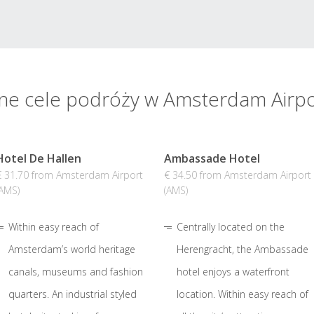
ne cele podróży w Amsterdam Airpo
Hotel De Hallen
Ambassade Hotel
€ 31.70 from Amsterdam Airport
€ 34.50 from Amsterdam Airport
(AMS)
(AMS)
Within easy reach of
Centrally located on the
Amsterdam’s world heritage
Herengracht, the Ambassade
canals, museums and fashion
hotel enjoys a waterfront
quarters. An industrial styled
location. Within easy reach of