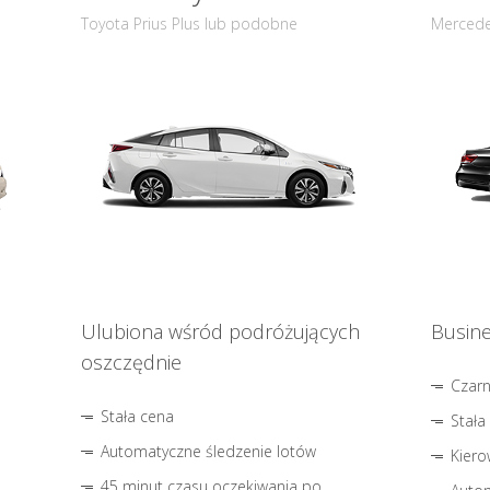
Toyota Prius Plus lub podobne
Mercede
Ulubiona wśród podróżujących
Busine
oszczędnie
Czar
Stała cena
Stała
Automatyczne śledzenie lotów
Kiero
45 minut czasu oczekiwania po