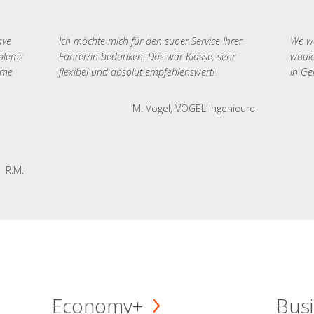
ave
Ich möchte mich für den super Service Ihrer
We we
oblems
Fahrer/in bedanken. Das war Klasse, sehr
would
 me
flexibel und absolut empfehlenswert!
in Ge
M. Vogel, VOGEL Ingenieure
R.M.
Economy+
Busi