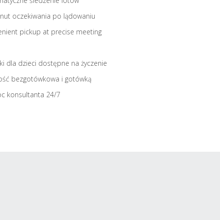
atyczne śledzenie lotów
nut oczekiwania po lądowaniu
nient pickup at precise meeting
iki dla dzieci dostępne na życzenie
ość bezgotówkowa i gotówką
c konsultanta 24/7