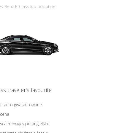
s-Benz E-Class lub podobne
ss traveler's favourite
ne auto gwarantowane
 cena
wca mówiący po angielsku