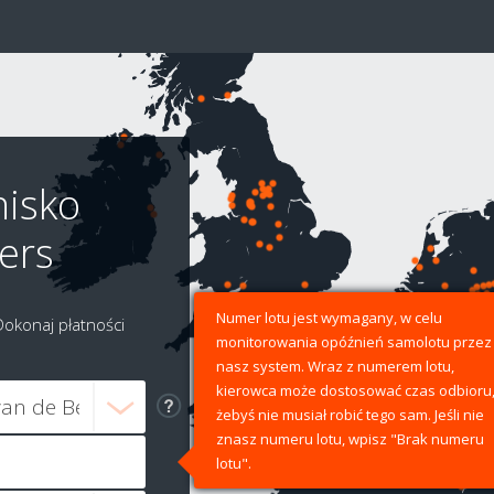
nisko
ers
Numer lotu jest wymagany, w celu
Dokonaj płatności
monitorowania opóźnień samolotu przez
nasz system. Wraz z numerem lotu,
kierowca może dostosować czas odbioru
żebyś nie musiał robić tego sam. Jeśli nie
znasz numeru lotu, wpisz "Brak numeru
lotu".