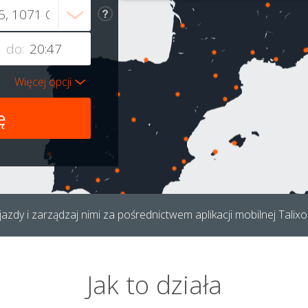
do:
Więcej opcji
azdy i zarządzaj nimi za pośrednictwem aplikacji mobilnej Talixo
Jak to działa