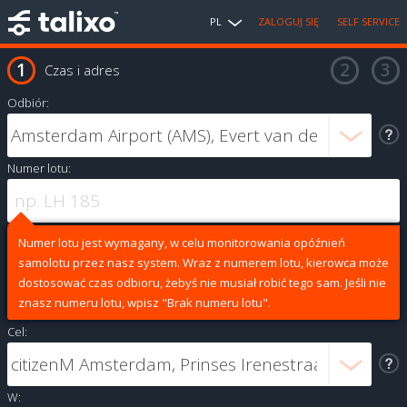
PL
ZALOGUJ SIĘ
SELF SERVICE
Czas i adres
Odbiór:
Numer lotu:
Numer lotu jest wymagany, w celu monitorowania opóźnień
samolotu przez nasz system. Wraz z numerem lotu, kierowca może
dostosować czas odbioru, żebyś nie musiał robić tego sam. Jeśli nie
znasz numeru lotu, wpisz "Brak numeru lotu".
Cel:
W: