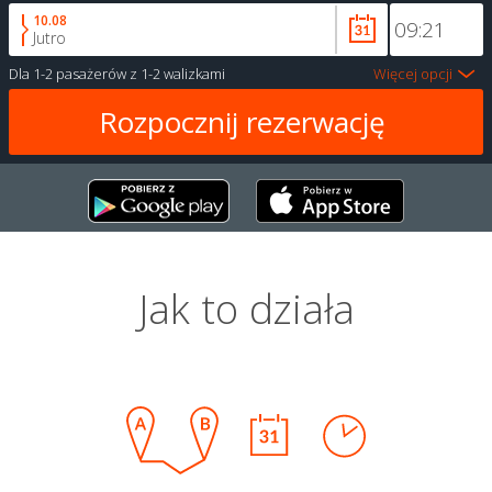
10.08
Jutro
Dla
1-2 pasażerów
z
1-2 walizkami
Więcej opcji
Jak to działa