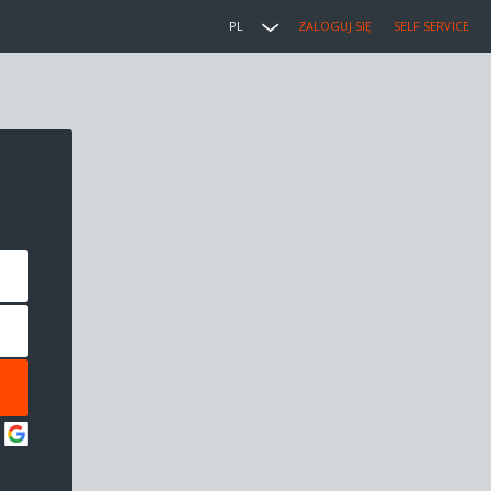
PL
ZALOGUJ SIĘ
SELF SERVICE
: