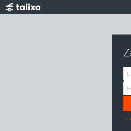
Z
E
H
Zap