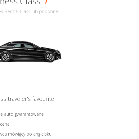
ness Class
s-Benz E-Class lub podobne
ss traveler's favourite
ne auto gwarantowane
 cena
wca mówiący po angielsku