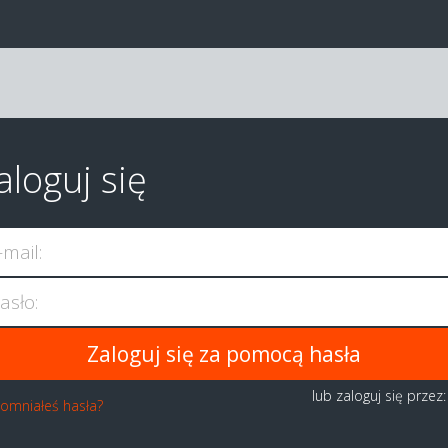
aloguj się
-mail:
asło:
lub zaloguj się przez
omniałeś hasła?