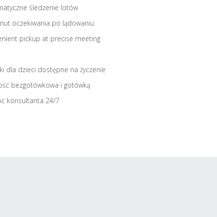
atyczne śledzenie lotów
nut oczekiwania po lądowaniu
nient pickup at precise meeting
iki dla dzieci dostępne na życzenie
ość bezgotówkowa i gotówką
c konsultanta 24/7