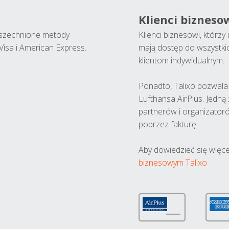
Klienci bizneso
wszechnione metody
Klienci biznesowi, którz
Visa i American Express.
mają dostęp do wszystki
klientom indywidualnym.
Ponadto, Talixo pozwala m
Lufthansa AirPlus. Jedną
partnerów i organizatoró
poprzez fakturę.
Aby dowiedzieć się więce
biznesowym Talixo