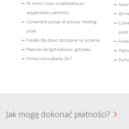
45 minut czasu oczekiwania po
Autom
wylądowaniu samolotu
60 mi
Convenient pickup at precise meeting
Conve
point
point
Foteliki dla dzieci dostępne na życzenie
Fotel
Płatność bezgotówkowa i gotówką
Płatn
Pomoc konsultanta 24/7
Pomo
Jak mogę dokonać płatności?