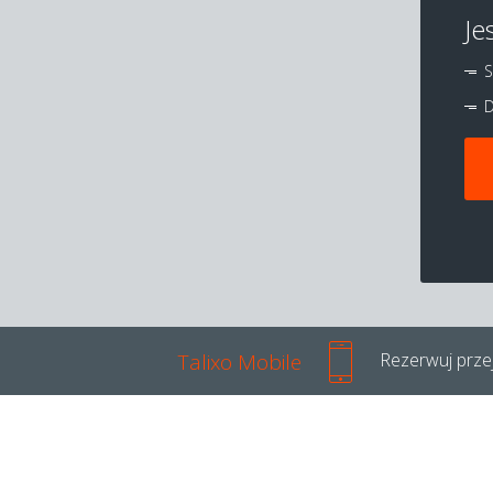
Je
S
D
Talixo Mobile
Rezerwuj przej