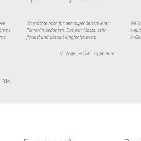
ave
Ich möchte mich für den super Service Ihrer
We we
oblems
Fahrer/in bedanken. Das war Klasse, sehr
would
 me
flexibel und absolut empfehlenswert!
in Ge
M. Vogel, VOGEL Ingenieure
R.M.