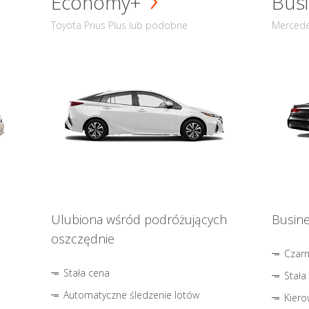
Economy+
Busi
Toyota Prius Plus lub podobne
Mercede
Ulubiona wśród podróżujących
Busine
oszczędnie
Czar
Stała cena
Stała
Automatyczne śledzenie lotów
Kiero