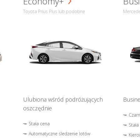
Economy+
Busi
Toyota Prius Plus lub podobne
Mercede
Ulubiona wśród podróżujących
Busine
oszczędnie
Czar
Stała cena
Stała
Automatyczne śledzenie lotów
Kiero