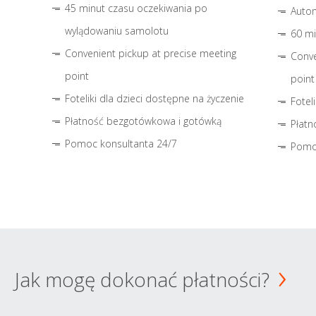
45 minut czasu oczekiwania po
Autom
wylądowaniu samolotu
60 mi
Convenient pickup at precise meeting
Conve
point
point
Foteliki dla dzieci dostępne na życzenie
Fotel
Płatność bezgotówkowa i gotówką
Płatn
Pomoc konsultanta 24/7
Pomo
Jak mogę dokonać płatności?