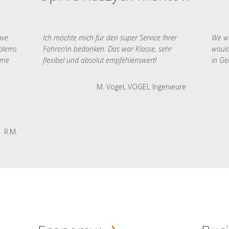
ave
Ich möchte mich für den super Service Ihrer
We we
oblems
Fahrer/in bedanken. Das war Klasse, sehr
would
 me
flexibel und absolut empfehlenswert!
in Ge
M. Vogel, VOGEL Ingenieure
R.M.