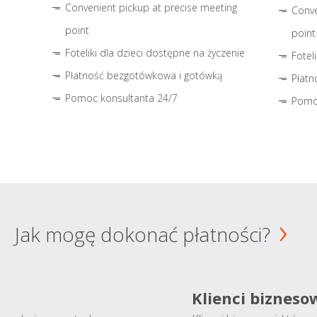
Convenient pickup at precise meeting
Conve
point
point
Foteliki dla dzieci dostępne na życzenie
Fotel
Płatność bezgotówkowa i gotówką
Płatn
Pomoc konsultanta 24/7
Pomo
Jak mogę dokonać płatności?
Klienci bizneso