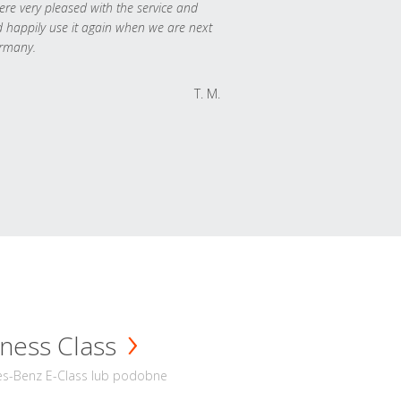
re very pleased with the service and
 happily use it again when we are next
rmany.
T. M.
ness Class
s-Benz E-Class lub podobne