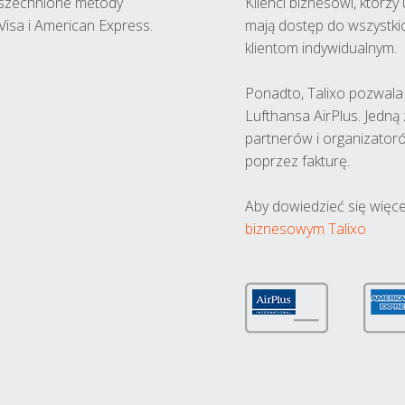
wszechnione metody
Klienci biznesowi, którz
Visa i American Express.
mają dostęp do wszystki
klientom indywidualnym.
Ponadto, Talixo pozwala m
Lufthansa AirPlus. Jedną
partnerów i organizatoró
poprzez fakturę.
Aby dowiedzieć się więce
biznesowym Talixo