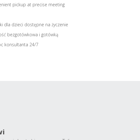
nient pickup at precise meeting
iki dla dzieci dostępne na życzenie
ość bezgotówkowa i gotówką
c konsultanta 24/7
wi