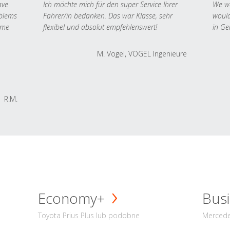
ave
Ich möchte mich für den super Service Ihrer
We we
oblems
Fahrer/in bedanken. Das war Klasse, sehr
would
 me
flexibel und absolut empfehlenswert!
in Ge
M. Vogel, VOGEL Ingenieure
R.M.
Economy+
Busi
Toyota Prius Plus lub podobne
Mercede