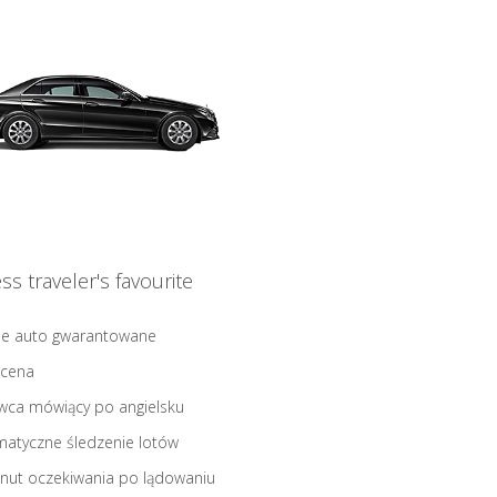
ss traveler's favourite
ne auto gwarantowane
 cena
wca mówiący po angielsku
atyczne śledzenie lotów
nut oczekiwania po lądowaniu