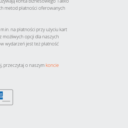
y używają konta biznesowego Talixo
ch metod płatności oferowanych
.in. na płatności przy użyciu kart
 z możliwych opcji dla naszych
w wydarzeń jest też płatność
j, przeczytaj o naszym
koncie