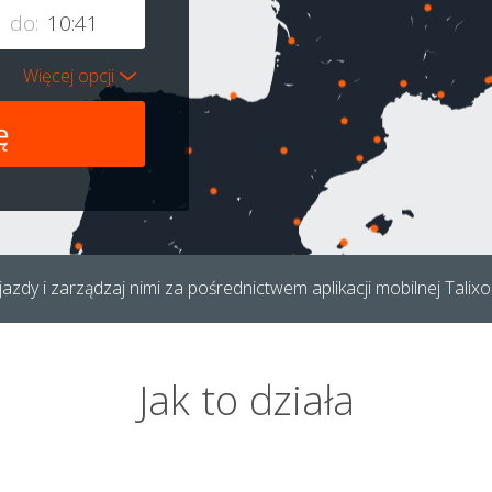
do:
Więcej opcji
azdy i zarządzaj nimi za pośrednictwem aplikacji mobilnej Talixo
Jak to działa