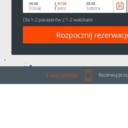
06.08
07.08
08.08
Dzisiaj
Jutro
Sobota
Dla
1-2 pasażerów
z
1-2 walizkami
Talixo Mobile
Rezerwuj przej