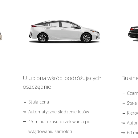
Ulubiona wśród podróżujących
Busine
oszczędnie
Czar
Stała cena
Stała
Automatyczne śledzenie lotów
Kiero
45 minut czasu oczekiwania po
Autom
wylądowaniu samolotu
60 mi