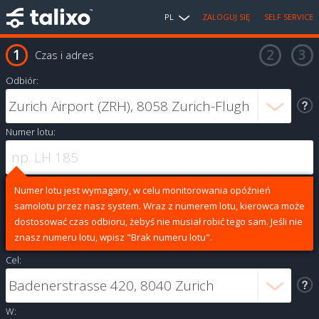
PL
ZALOGUJ SIĘ
SELF SERVICE
Czas i adres
Odbiór:
Numer lotu:
Numer lotu jest wymagany, w celu monitorowania opóźnień
samolotu przez nasz system. Wraz z numerem lotu, kierowca może
dostosować czas odbioru, żebyś nie musiał robić tego sam. Jeśli nie
znasz numeru lotu, wpisz "Brak numeru lotu".
Cel:
W: