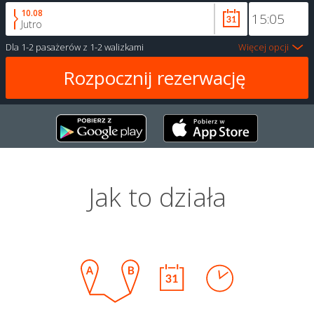
10.08
Jutro
Dla
1-2 pasażerów
z
1-2 walizkami
Więcej opcji
Jak to działa