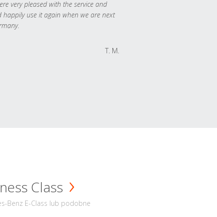
re very pleased with the service and
 happily use it again when we are next
rmany.
T. M.
ness Class
s-Benz E-Class lub podobne