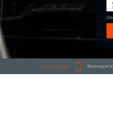
Dl
Talixo Mobile
Rezerwuj przej