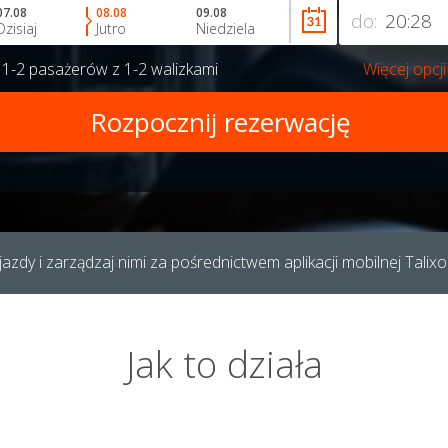
07.08
08.08
09.08
do:
Dzisiaj
Jutro
Niedziela
a
1-2 pasażerów
z
1-2 walizkami
Więcej opcji
azdy i zarządzaj nimi za pośrednictwem aplikacji mobilnej Talixo
Jak to działa