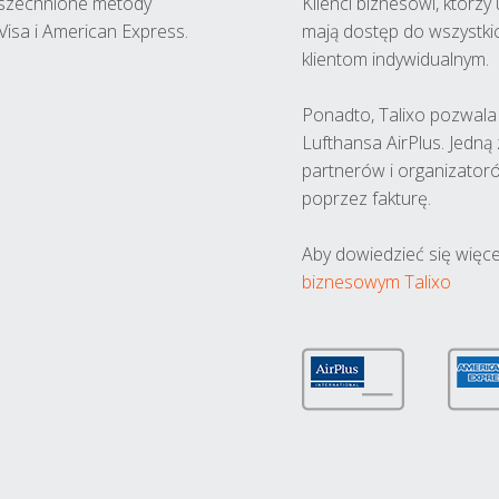
wszechnione metody
Klienci biznesowi, którz
Visa i American Express.
mają dostęp do wszystki
klientom indywidualnym.
Ponadto, Talixo pozwala m
Lufthansa AirPlus. Jedną
partnerów i organizatoró
poprzez fakturę.
Aby dowiedzieć się więce
biznesowym Talixo