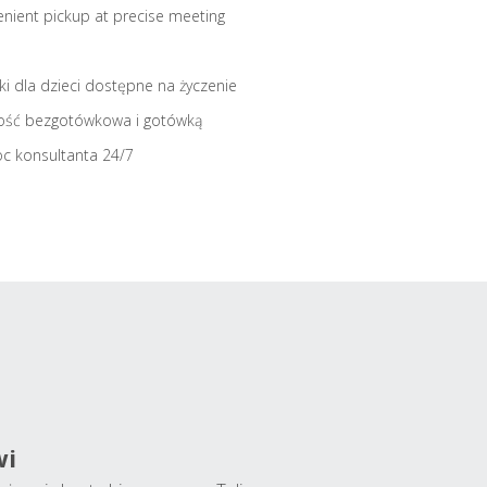
nient pickup at precise meeting
iki dla dzieci dostępne na życzenie
ość bezgotówkowa i gotówką
c konsultanta 24/7
wi