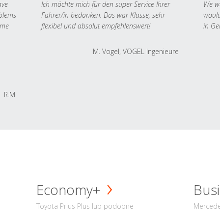
ave
Ich möchte mich für den super Service Ihrer
We we
oblems
Fahrer/in bedanken. Das war Klasse, sehr
would
 me
flexibel und absolut empfehlenswert!
in Ge
M. Vogel, VOGEL Ingenieure
R.M.
Economy+
Busi
Toyota Prius Plus lub podobne
Mercede