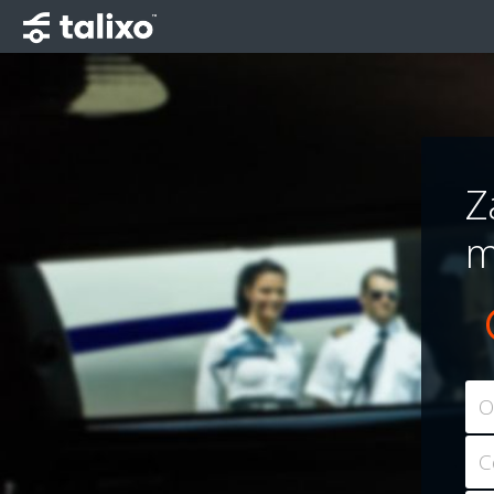
Z
m
O
C