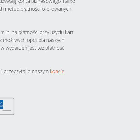
y używają konta biznesowego Talixo
ch metod płatności oferowanych
.in. na płatności przy użyciu kart
 z możliwych opcji dla naszych
w wydarzeń jest też płatność
j, przeczytaj o naszym
koncie