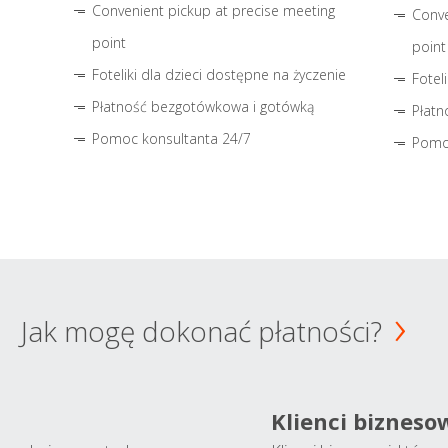
Convenient pickup at precise meeting
Conve
point
point
Foteliki dla dzieci dostępne na życzenie
Fotel
Płatność bezgotówkowa i gotówką
Płatn
Pomoc konsultanta 24/7
Pomo
Jak mogę dokonać płatności?
Klienci bizneso