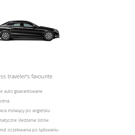
ss traveler's favourite
ne auto gwarantowane
 cena
wca mówiący po angielsku
atyczne śledzenie lotów
nut oczekiwania po lądowaniu