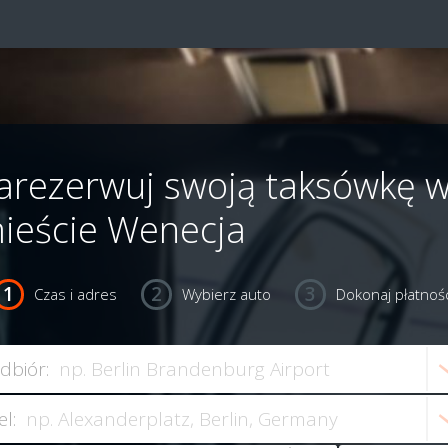
arezerwuj swoją taksówkę 
ieście Wenecja
Czas i adres
Wybierz auto
Dokonaj płatnośc
dbiór:
el: