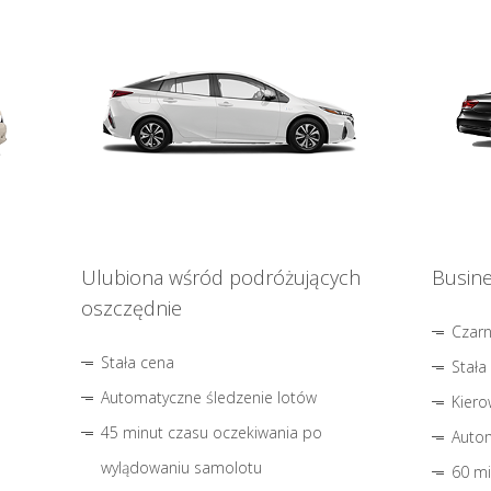
Ulubiona wśród podróżujących
Busine
oszczędnie
Czar
Stała cena
Stała
Automatyczne śledzenie lotów
Kiero
45 minut czasu oczekiwania po
Autom
wylądowaniu samolotu
60 mi