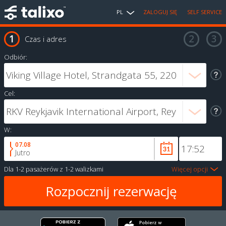
PL
ZALOGUJ SIĘ
SELF SERVICE
Czas i adres
Odbiór:
Cel:
W:
07.08
Jutro
Dla
1-2 pasażerów
z
1-2 walizkami
Więcej opcji