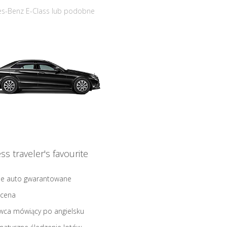
s-Benz E-Class lub podobne
ss traveler's favourite
ne auto gwarantowane
 cena
wca mówiący po angielsku