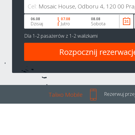
Cel:
06.08
07.08
08.08
Dzisiaj
Jutro
Sobota
Dla
1-2 pasażerów
z
1-2 walizkami
Talixo Mobile
Rezerwuj przej