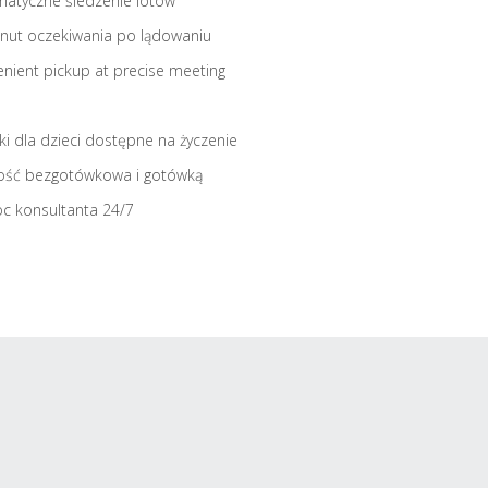
atyczne śledzenie lotów
nut oczekiwania po lądowaniu
nient pickup at precise meeting
iki dla dzieci dostępne na życzenie
ość bezgotówkowa i gotówką
c konsultanta 24/7