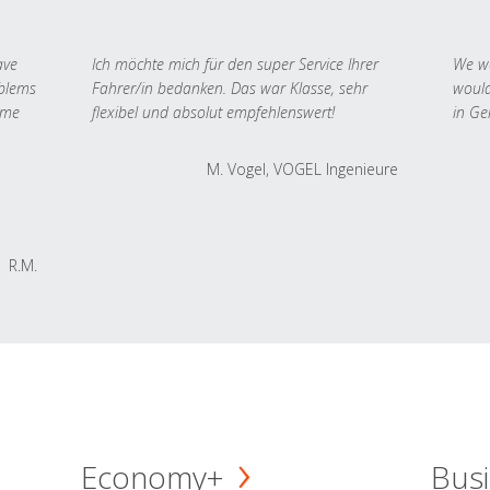
ave
Ich möchte mich für den super Service Ihrer
We we
oblems
Fahrer/in bedanken. Das war Klasse, sehr
would
 me
flexibel und absolut empfehlenswert!
in Ge
M. Vogel, VOGEL Ingenieure
R.M.
Economy+
Busi