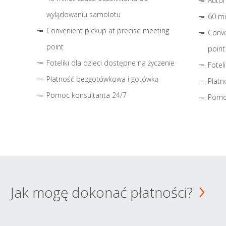
Autom
wylądowaniu samolotu
60 mi
Convenient pickup at precise meeting
Conve
point
point
Foteliki dla dzieci dostępne na życzenie
Fotel
Płatność bezgotówkowa i gotówką
Płatn
Pomoc konsultanta 24/7
Pomo
Jak mogę dokonać płatności?