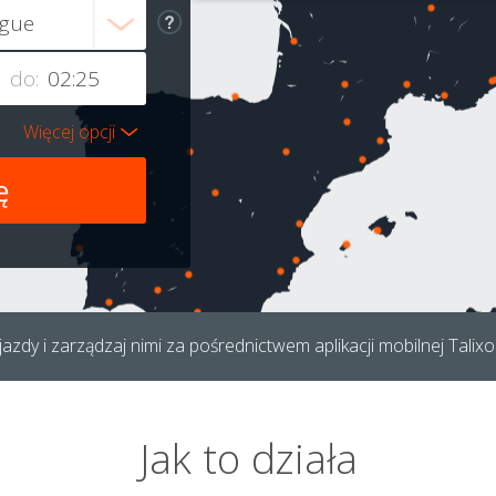
do:
Więcej opcji
azdy i zarządzaj nimi za pośrednictwem aplikacji mobilnej Talixo
Jak to działa