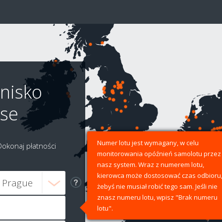
tnisko
use
Numer lotu jest wymagany, w celu
Dokonaj płatności
monitorowania opóźnień samolotu przez
nasz system. Wraz z numerem lotu,
kierowca może dostosować czas odbioru
żebyś nie musiał robić tego sam. Jeśli nie
znasz numeru lotu, wpisz "Brak numeru
lotu".