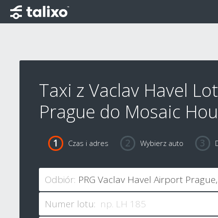
Taxi z Vaclav Havel Lo
Prague do Mosaic Ho
Czas i adres
Wybierz auto
Odbiór:
Numer lotu: