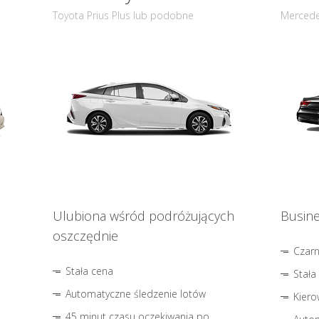
Toyota Prius Plus lub podobne
Mercede
Ulubiona wśród podróżujących
Busine
oszczędnie
Czar
Stała cena
Stała
Automatyczne śledzenie lotów
Kiero
45 minut czasu oczekiwania po