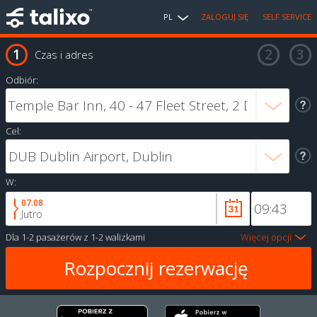
PL
ZALOGUJ SIĘ
SELF SERVICE
Czas i adres
Odbiór:
Cel:
W:
07.08
Jutro
Dla
1-2 pasażerów
z
1-2 walizkami
Więcej opcji