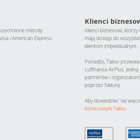
Klienci bizneso
wszechnione metody
Klienci biznesowi, którz
Visa i American Express.
mają dostęp do wszystki
klientom indywidualnym.
Ponadto, Talixo pozwala m
Lufthansa AirPlus. Jedną
partnerów i organizatoró
poprzez fakturę.
Aby dowiedzieć się więce
biznesowym Talixo