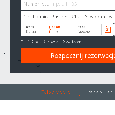
Numer lotu:
Cel:
07.08
08.08
09.08
Dzisiaj
Jutro
Niedziela
Dla
1-2 pasażerów
z
1-2 walizkami
Talixo Mobile
Rezerwuj przej