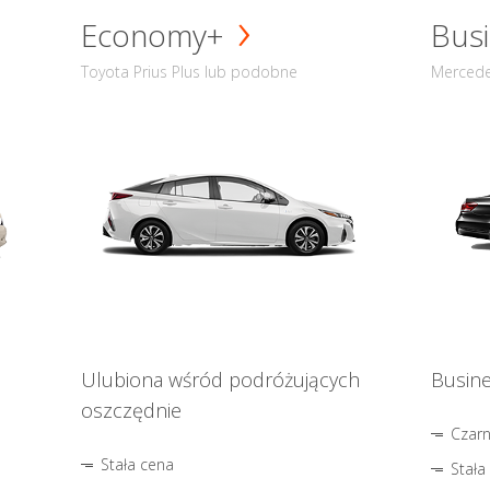
Economy+
Busi
Toyota Prius Plus lub podobne
Mercede
Ulubiona wśród podróżujących
Busine
oszczędnie
Czar
Stała cena
Stała