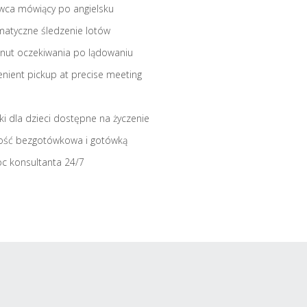
wca mówiący po angielsku
atyczne śledzenie lotów
nut oczekiwania po lądowaniu
nient pickup at precise meeting
iki dla dzieci dostępne na życzenie
ość bezgotówkowa i gotówką
c konsultanta 24/7