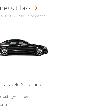
ness Class
s-Benz E-Class lub podobne
ss traveler's favourite
ne auto gwarantowane
 cena