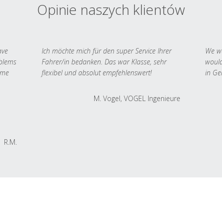
Opinie naszych klientów
ave
Ich möchte mich für den super Service Ihrer
We we
oblems
Fahrer/in bedanken. Das war Klasse, sehr
would
 me
flexibel und absolut empfehlenswert!
in Ge
M. Vogel, VOGEL Ingenieure
R.M.