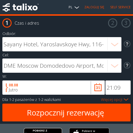
PL
ZALOGUJ SIĘ
SELF SERVICE
Czas i adres
Odbiór:
Cel:
W:
08.08
Jutro
Dla
1-2 pasażerów
z
1-2 walizkami
Więcej opcji