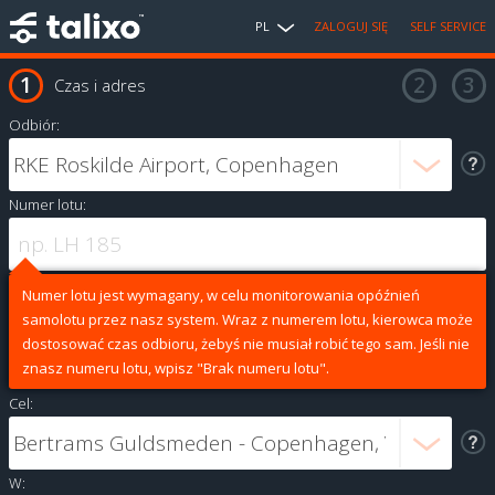
PL
ZALOGUJ SIĘ
SELF SERVICE
Czas i adres
Odbiór:
Numer lotu:
Numer lotu jest wymagany, w celu monitorowania opóźnień
samolotu przez nasz system. Wraz z numerem lotu, kierowca może
dostosować czas odbioru, żebyś nie musiał robić tego sam. Jeśli nie
znasz numeru lotu, wpisz "Brak numeru lotu".
Cel:
W: