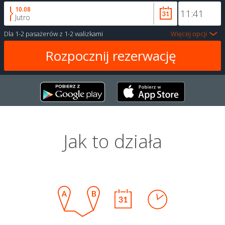
10.08
Jutro
Dla
1-2 pasażerów
z
1-2 walizkami
Więcej opcji
Jak to działa