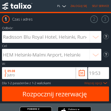
PL
ZALOGUJ SIĘ
SELF SERVICE
Czas i adres
Odbiór:
Cel:
W:
09.08
Jutro
Dla
1-2 pasażerów
z
1-2 walizkami
Więcej opcji