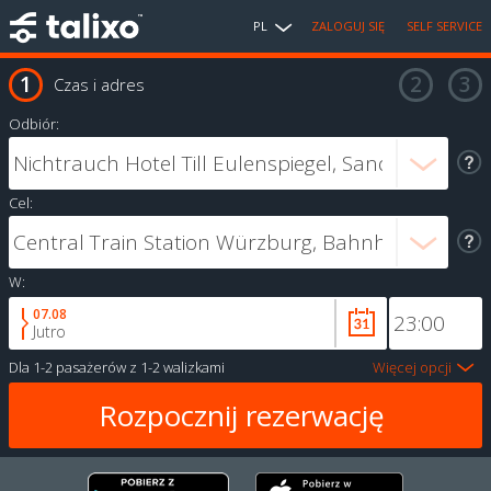
PL
ZALOGUJ SIĘ
SELF SERVICE
Czas i adres
Odbiór:
Cel:
W:
07.08
Jutro
Dla
1-2 pasażerów
z
1-2 walizkami
Więcej opcji