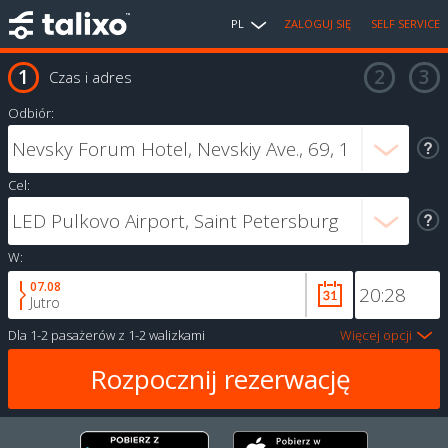
PL
ZALOGUJ SIĘ
SELF SERVICE
Czas i adres
Odbiór:
Cel:
W:
07.08
Jutro
Dla
1-2 pasażerów
z
1-2 walizkami
Więcej opcji