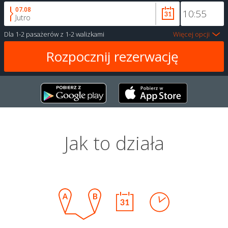
07.08
Jutro
Dla
1-2 pasażerów
z
1-2 walizkami
Więcej opcji
Jak to działa