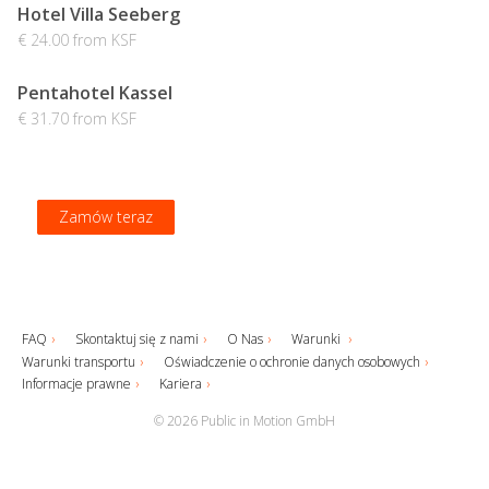
Hotel Villa Seeberg
€ 24.00 from KSF
Pentahotel Kassel
€ 31.70 from KSF
Zamów teraz
Zamów teraz
Zamów teraz
Zamów teraz
FAQ
Skontaktuj się z nami
O Nas
Warunki
Warunki transportu
Oświadczenie o ochronie danych osobowych
Informacje prawne
Kariera
© 2026 Public in Motion GmbH