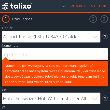
PL
ZALOGUJ SIĘ
SELF SERVICE
Czas i adres
Odbiór:
Numer lotu:
Numer lotu jest wymagany, w celu monitorowania opóźnień
samolotu przez nasz system. Wraz z numerem lotu, kierowca może
dostosować czas odbioru, żebyś nie musiał robić tego sam. Jeśli nie
znasz numeru lotu, wpisz "Brak numeru lotu".
Cel:
W: