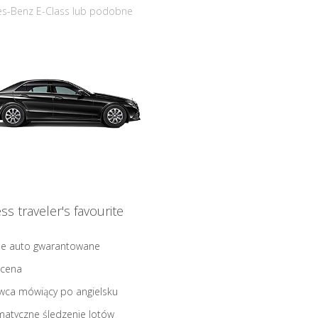
s-Benz E-Class lub podobne
ss traveler's favourite
ne auto gwarantowane
 cena
wca mówiący po angielsku
atyczne śledzenie lotów