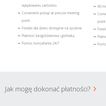
wylądowaniu samolotu
60 mi
Convenient pickup at precise meeting
Conve
point
point
Foteliki dla dzieci dostępne na życzenie
Fotel
Płatność bezgotówkowa i gotówką
Płatn
Pomoc konsultanta 24/7
Pomo
Jak mogę dokonać płatności?