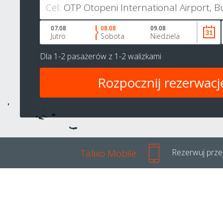
Cel:
07.08
08.08
09.08
Jutro
Sobota
Niedziela
Dla
1-2 pasażerów
z
1-2 walizkami
Talixo Mobile
Rezerwuj przej