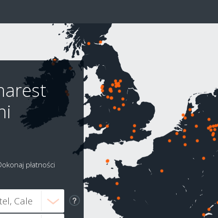
harest
ni
Dokonaj płatności