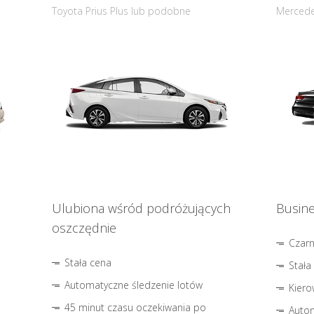
Toyota Prius Plus lub podobne
Mercede
Ulubiona wśród podróżujących
Busine
oszczędnie
Czar
Stała cena
Stała
Automatyczne śledzenie lotów
Kiero
45 minut czasu oczekiwania po
Autom