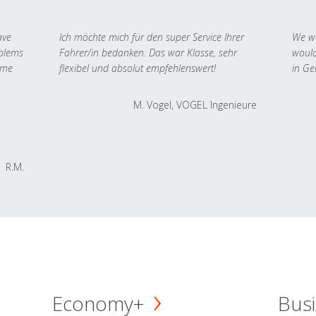
ave
Ich möchte mich für den super Service Ihrer
We we
oblems
Fahrer/in bedanken. Das war Klasse, sehr
would
 me
flexibel und absolut empfehlenswert!
in Ge
M. Vogel, VOGEL Ingenieure
R.M.
Economy+
Busi