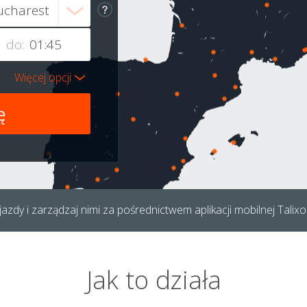
do:
Więcej opcji
azdy i zarządzaj nimi za pośrednictwem aplikacji mobilnej Talixo
Jak to działa