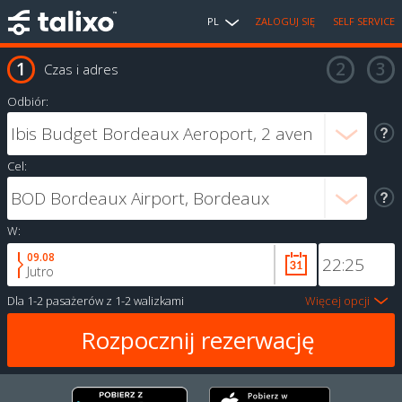
PL
ZALOGUJ SIĘ
SELF SERVICE
Czas i adres
Odbiór:
Cel:
W:
09.08
Jutro
Dla
1-2 pasażerów
z
1-2 walizkami
Więcej opcji