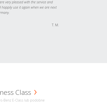
re very pleased with the service and
 happily use it again when we are next
rmany.
T. M.
ness Class
s-Benz E-Class lub podobne