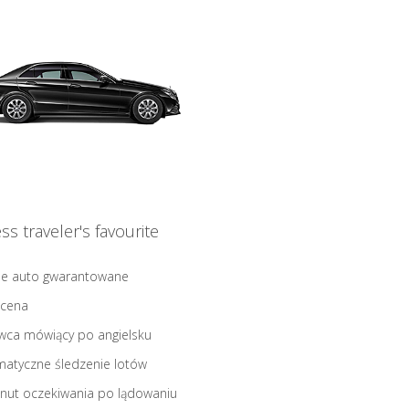
ss traveler's favourite
ne auto gwarantowane
 cena
wca mówiący po angielsku
atyczne śledzenie lotów
nut oczekiwania po lądowaniu