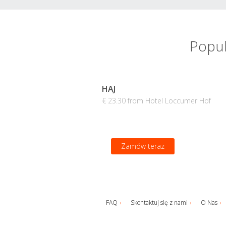
Popul
HAJ
€ 23.30 from Hotel Loccumer Hof
Zamów teraz
FAQ
Skontaktuj się z nami
O Nas