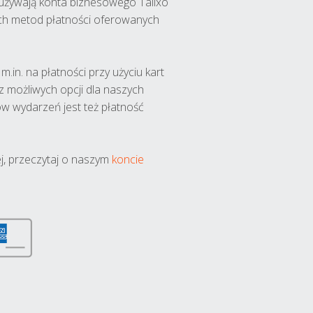
y używają konta biznesowego Talixo
ch metod płatności oferowanych
.in. na płatności przy użyciu kart
 z możliwych opcji dla naszych
w wydarzeń jest też płatność
j, przeczytaj o naszym
koncie