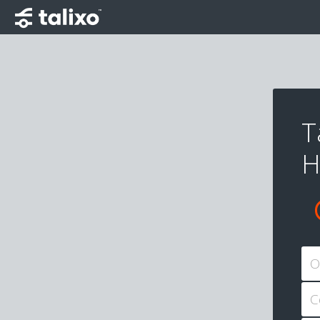
T
H
O
C