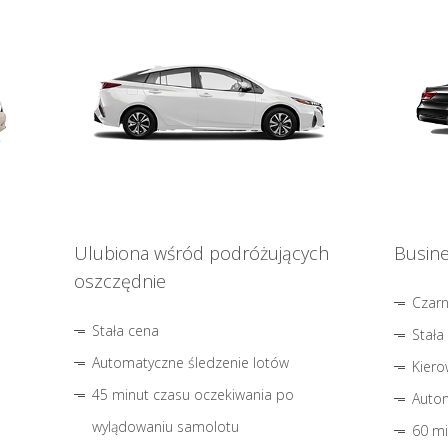
Ulubiona wśród podróżujących
Busine
oszczędnie
Czar
Stała cena
Stała
Automatyczne śledzenie lotów
Kiero
45 minut czasu oczekiwania po
Autom
wylądowaniu samolotu
60 mi