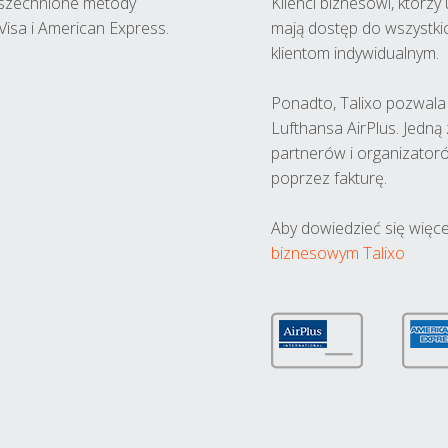
wszechnione metody
Klienci biznesowi, którz
Visa i American Express.
mają dostęp do wszystki
klientom indywidualnym.
Ponadto, Talixo pozwala m
Lufthansa AirPlus. Jedną
partnerów i organizatoró
poprzez fakturę.
Aby dowiedzieć się więce
biznesowym Talixo