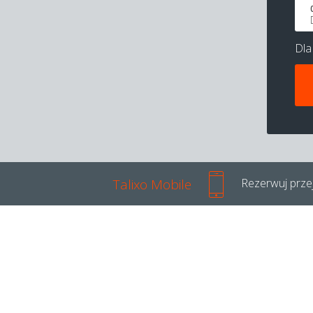
Dl
Talixo Mobile
Rezerwuj przej