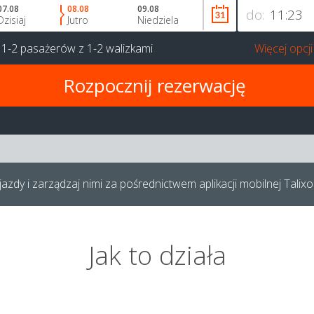
07.08
08.08
09.08
do:
Dzisiaj
Jutro
Niedziela
a
1-2 pasażerów
z
1-2 walizkami
Więcej opcji
azdy i zarządzaj nimi za pośrednictwem aplikacji mobilnej Talixo
Jak to działa