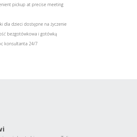
nient pickup at precise meeting
iki dla dzieci dostępne na życzenie
ość bezgotówkowa i gotówką
c konsultanta 24/7
wi