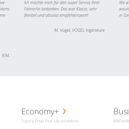
ave
Ich möchte mich für den super Service Ihrer
We we
oblems
Fahrer/in bedanken. Das war Klasse, sehr
would
 me
flexibel und absolut empfehlenswert!
in Ge
M. Vogel, VOGEL Ingenieure
R.M.
Economy+
Busi
Toyota Prius Plus lub podobne
Mercede