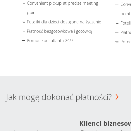
Convenient pickup at precise meeting
Conve
point
point
Foteliki dla dzieci dostępne na życzenie
Fotel
Płatność bezgotówkowa i gotówką
Płatn
Pomoc konsultanta 24/7
Pomo
Jak mogę dokonać płatności?
Klienci bizneso