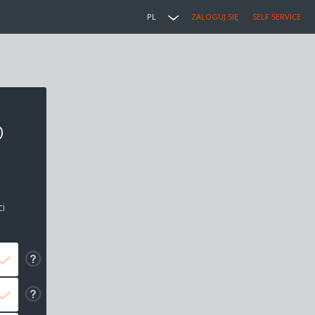
PL
ZALOGUJ SIĘ
SELF SERVICE
o
i