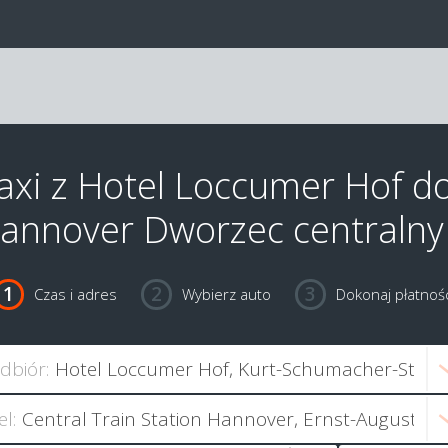
axi z Hotel Loccumer Hof d
annover Dworzec centralny
Czas i adres
Wybierz auto
Dokonaj płatnośc
dbiór:
el: