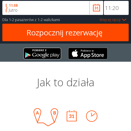
11.08
Jutro
Dla
1-2 pasażerów
z
1-2 walizkami
Więcej opcji
Jak to działa