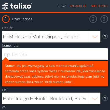
PL
ZALOGUJ SIĘ
SELF SERVICE
Czas i adres
Odbiór:
Numer lotu:
Numer lotu jest wymagany, w celu monitorowania opóźnień
samolotu przez nasz system. Wraz z numerem lotu, kierowca może
dostosować czas odbioru, żebyś nie musiał robić tego sam. Jeśli nie
znasz numeru lotu, wpisz "Brak numeru lotu".
Cel:
W: