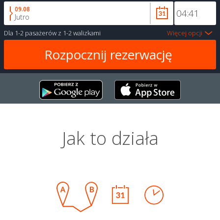
09.08
Jutro
Dla
1-2 pasażerów
z
1-2 walizkami
Więcej opcji
Jak to działa