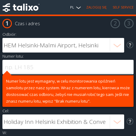
PL
ZALOGUJ SIĘ
SELF SERVICE
Czas i adres
Odbiór:
Numer lotu:
Numer lotu jest wymagany, w celu monitorowania opóźnień
samolotu przez nasz system. Wraz z numerem lotu, kierowca może
dostosować czas odbioru, żebyś nie musiał robić tego sam. Jeśli nie
znasz numeru lotu, wpisz "Brak numeru lotu".
Cel:
W: