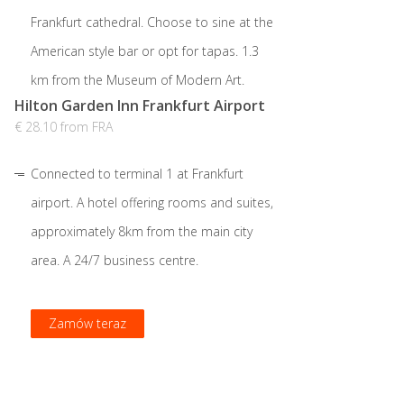
Frankfurt cathedral. Choose to sine at the
American style bar or opt for tapas. 1.3
km from the Museum of Modern Art.
Hilton Garden Inn Frankfurt Airport
€ 28.10 from FRA
Connected to terminal 1 at Frankfurt
airport. A hotel offering rooms and suites,
approximately 8km from the main city
area. A 24/7 business centre.
Zamów teraz
Zamów teraz
Zamów teraz
Zamów teraz