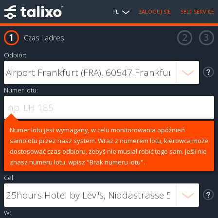
PL
ZALOGUJ SIĘ
SELF SERVICE
Czas i adres
Odbiór:
Numer lotu:
Numer lotu jest wymagany, w celu monitorowania opóźnień
samolotu przez nasz system. Wraz z numerem lotu, kierowca może
dostosować czas odbioru, żebyś nie musiał robić tego sam. Jeśli nie
znasz numeru lotu, wpisz "Brak numeru lotu".
Cel:
W: