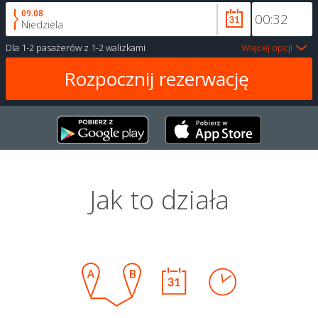
09.08
Niedziela
Dla
1-2 pasażerów
z
1-2 walizkami
Więcej opcji
Jak to działa