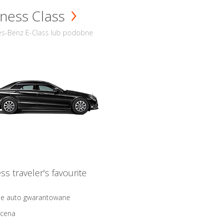
ness Class
s-Benz E-Class lub podobne
ss traveler's favourite
ne auto gwarantowane
 cena