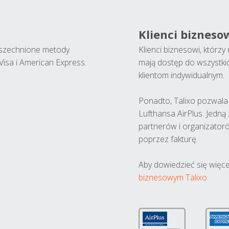
Klienci bizneso
wszechnione metody
Klienci biznesowi, którz
Visa i American Express.
mają dostęp do wszystki
klientom indywidualnym.
Ponadto, Talixo pozwala m
Lufthansa AirPlus. Jedną
partnerów i organizatoró
poprzez fakturę.
Aby dowiedzieć się więce
biznesowym Talixo