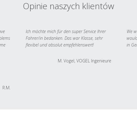
Opinie naszych klientów
ave
Ich möchte mich für den super Service Ihrer
We we
oblems
Fahrer/in bedanken. Das war Klasse, sehr
would
 me
flexibel und absolut empfehlenswert!
in Ge
M. Vogel, VOGEL Ingenieure
R.M.