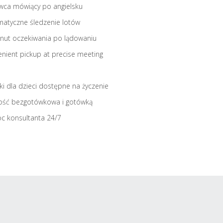
wca mówiący po angielsku
atyczne śledzenie lotów
nut oczekiwania po lądowaniu
nient pickup at precise meeting
iki dla dzieci dostępne na życzenie
ość bezgotówkowa i gotówką
c konsultanta 24/7