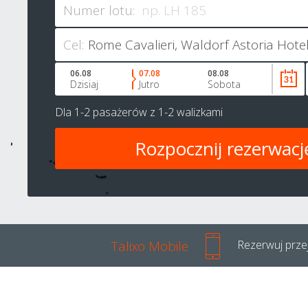
Numer lotu:
Cel:
06.08
07.08
08.08
Dzisiaj
Jutro
Sobota
Dla
1-2 pasażerów
z
1-2 walizkami
Talixo Mobile
Rezerwuj przej