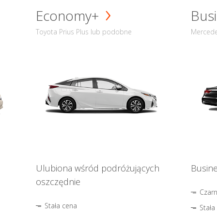
Economy+
Busi
Toyota Prius Plus lub podobne
Mercede
Ulubiona wśród podróżujących
Busine
oszczędnie
Czar
Stała cena
Stała