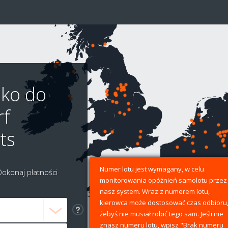
sko do
rf
ts
Numer lotu jest wymagany, w celu
Dokonaj płatności
monitorowania opóźnień samolotu przez
nasz system. Wraz z numerem lotu,
kierowca może dostosować czas odbioru
żebyś nie musiał robić tego sam. Jeśli nie
znasz numeru lotu, wpisz "Brak numeru