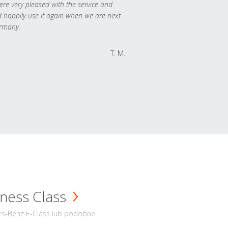
re very pleased with the service and
 happily use it again when we are next
rmany.
T. M.
ness Class
s-Benz E-Class lub podobne