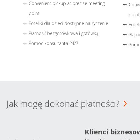
Convenient pickup at precise meeting
Conve
point
point
Foteliki dla dzieci dostępne na życzenie
Fotel
Płatność bezgotówkowa i gotówką
Płatn
Pomoc konsultanta 24/7
Pomo
Jak mogę dokonać płatności?
Klienci bizneso