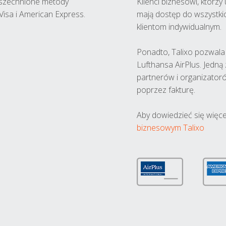
wszechnione metody
Klienci biznesowi, którz
Visa i American Express.
mają dostęp do wszystki
klientom indywidualnym.
Ponadto, Talixo pozwala m
Lufthansa AirPlus. Jedną
partnerów i organizatoró
poprzez fakturę.
Aby dowiedzieć się więce
biznesowym Talixo