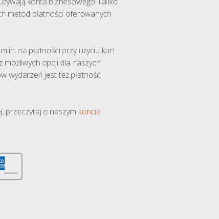
y używają konta biznesowego Talixo
ch metod płatności oferowanych
.in. na płatności przy użyciu kart
 z możliwych opcji dla naszych
w wydarzeń jest też płatność
j, przeczytaj o naszym
koncie