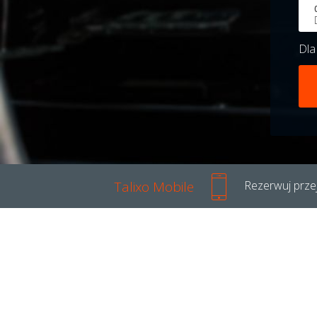
Dl
Talixo Mobile
Rezerwuj przej