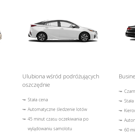
Ulubiona wśród podróżujących
Busine
oszczędnie
Czar
Stała cena
Stała
Automatyczne śledzenie lotów
Kiero
45 minut czasu oczekiwania po
Autom
wylądowaniu samolotu
60 mi