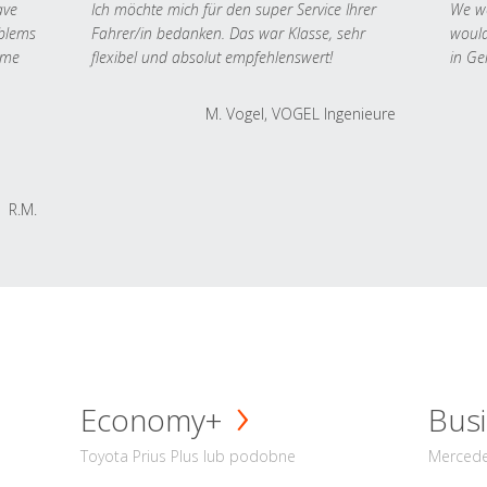
ave
Ich möchte mich für den super Service Ihrer
We we
oblems
Fahrer/in bedanken. Das war Klasse, sehr
would
 me
flexibel und absolut empfehlenswert!
in Ge
M. Vogel, VOGEL Ingenieure
R.M.
Economy+
Busi
Toyota Prius Plus lub podobne
Mercede