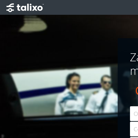
Z
m
O
C