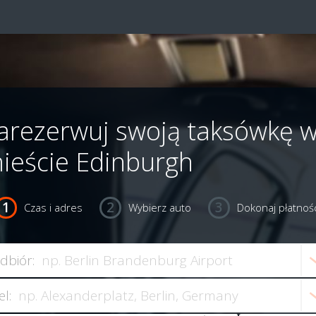
arezerwuj swoją taksówkę 
ieście Edinburgh
Czas i adres
Wybierz auto
Dokonaj płatnośc
dbiór:
el: