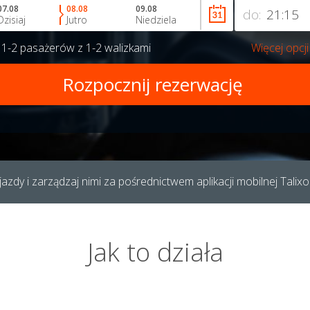
07.08
08.08
09.08
do:
Dzisiaj
Jutro
Niedziela
a
1-2 pasażerów
z
1-2 walizkami
Więcej opcji
azdy i zarządzaj nimi za pośrednictwem aplikacji mobilnej Talixo
Jak to działa