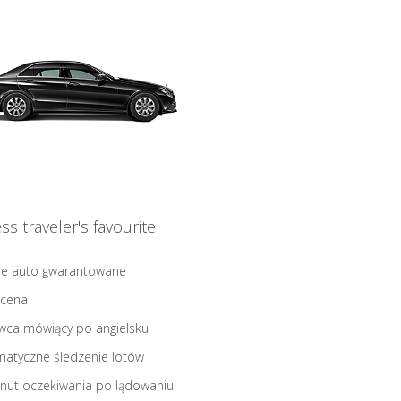
ss traveler's favourite
ne auto gwarantowane
 cena
wca mówiący po angielsku
atyczne śledzenie lotów
nut oczekiwania po lądowaniu