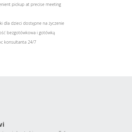
nient pickup at precise meeting
iki dla dzieci dostępne na życzenie
ość bezgotówkowa i gotówką
c konsultanta 24/7
wi