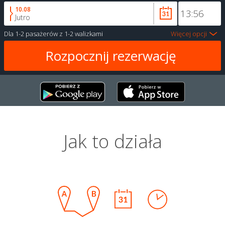
10.08
Jutro
Dla
1-2 pasażerów
z
1-2 walizkami
Więcej opcji
Jak to działa