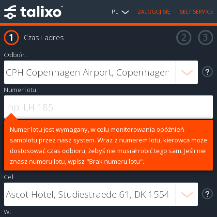
PL
ZALOGUJ SIĘ
SELF SERVICE
Czas i adres
Odbiór:
Numer lotu:
Numer lotu jest wymagany, w celu monitorowania opóźnień
samolotu przez nasz system. Wraz z numerem lotu, kierowca może
dostosować czas odbioru, żebyś nie musiał robić tego sam. Jeśli nie
znasz numeru lotu, wpisz "Brak numeru lotu".
Cel:
W: