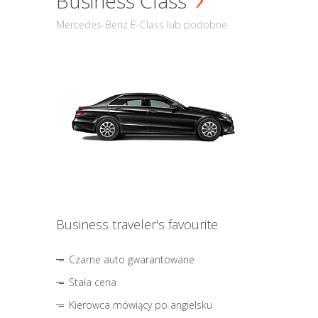
Business Class
Mercedes-Benz E-Class lub podobne
Business traveler's favourite
Czarne auto gwarantowane
Stała cena
Kierowca mówiący po angielsku