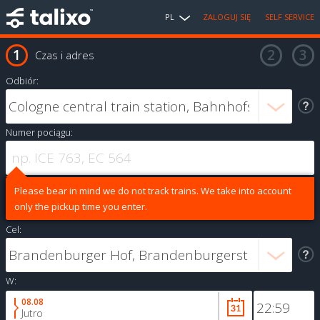
PL
ZALOGUJ SIĘ
SELF SERVICE
Czas i adres
Odbiór:
Numer pociągu:
Please bear in mind we do not track trains. We take into account
only the pickup time you enter.
Cel:
W:
08.08
Jutro