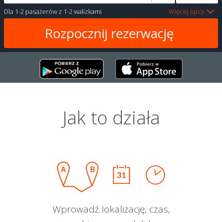
Dla
1-2 pasażerów
z
1-2 walizkami
Więcej opcji
Jak to działa
Wprowadź lokalizację, czas,