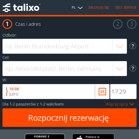
PL
ZALOGUJ SIĘ
SELF SERVICE
Czas i adres
Odbiór:
Cel:
W:
10.08
Jutro
Dla
1-2 pasażerów
z
1-2 walizkami
Więcej opcji