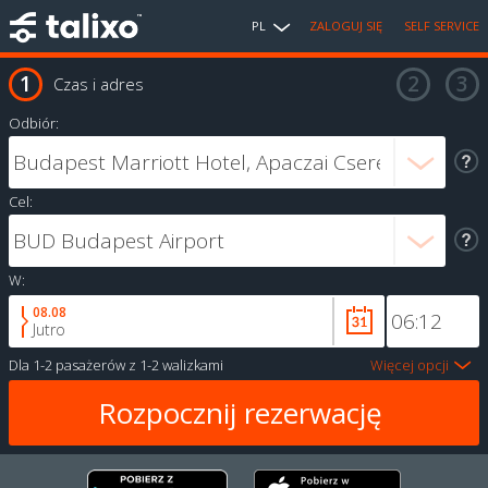
PL
ZALOGUJ SIĘ
SELF SERVICE
Czas i adres
Odbiór:
Cel:
W:
08.08
Jutro
Dla
1-2 pasażerów
z
1-2 walizkami
Więcej opcji