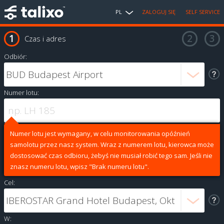
PL
ZALOGUJ SIĘ
SELF SERVICE
Czas i adres
Odbiór:
Numer lotu:
Numer lotu jest wymagany, w celu monitorowania opóźnień
samolotu przez nasz system. Wraz z numerem lotu, kierowca może
dostosować czas odbioru, żebyś nie musiał robić tego sam. Jeśli nie
znasz numeru lotu, wpisz "Brak numeru lotu".
Cel:
W: