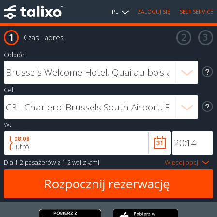
PL
ZALOGUJ SIĘ
SELF SERVICE
Czas i adres
Odbiór:
Cel:
W:
08.08
Jutro
Dla
1-2 pasażerów
z
1-2 walizkami
Więcej opcji