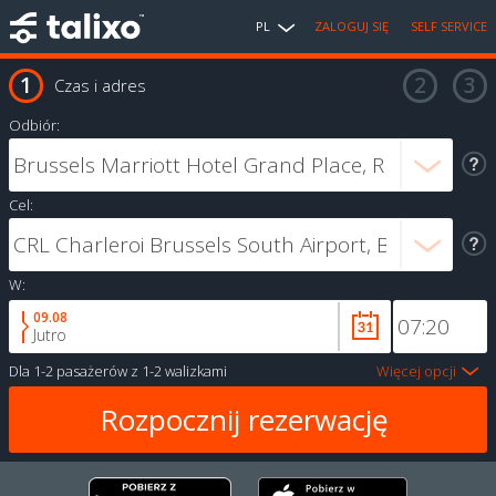
PL
ZALOGUJ SIĘ
SELF SERVICE
Czas i adres
Odbiór:
Cel:
W:
09.08
Jutro
Dla
1-2 pasażerów
z
1-2 walizkami
Więcej opcji