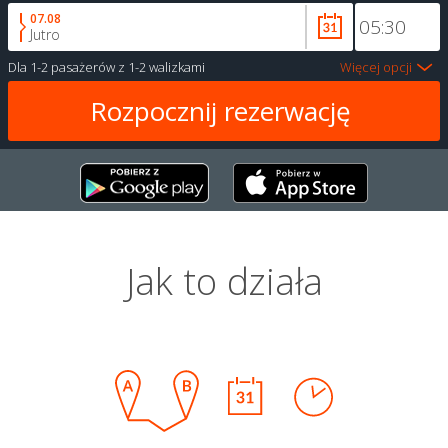
07.08
Jutro
Dla
1-2 pasażerów
z
1-2 walizkami
Więcej opcji
Jak to działa