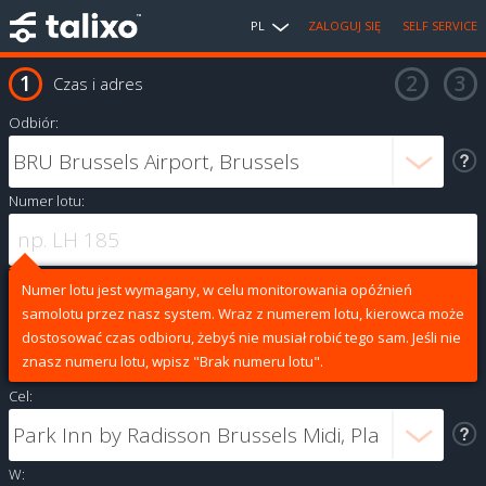
PL
ZALOGUJ SIĘ
SELF SERVICE
Czas i adres
Odbiór:
Numer lotu:
Numer lotu jest wymagany, w celu monitorowania opóźnień
samolotu przez nasz system. Wraz z numerem lotu, kierowca może
dostosować czas odbioru, żebyś nie musiał robić tego sam. Jeśli nie
znasz numeru lotu, wpisz "Brak numeru lotu".
Cel:
W: