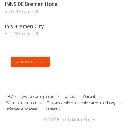
INNSIDE Bremen Hotel
€ 26.20 from BRE
Ibis Bremen City
€ 12.90 from BRE
Zamów teraz
Zamów teraz
Zamów teraz
Zamów teraz
FAQ
Skontaktuj się z nami
O Nas
Warunki
Warunki transportu
Oświadczenie o ochronie danych osobowych
Informacje prawne
Kariera
© 2026 Public in Motion GmbH