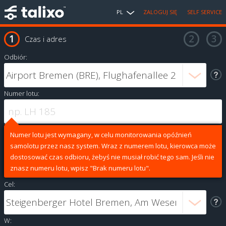
PL
ZALOGUJ SIĘ
SELF SERVICE
Czas i adres
Odbiór:
Numer lotu:
Numer lotu jest wymagany, w celu monitorowania opóźnień
samolotu przez nasz system. Wraz z numerem lotu, kierowca może
dostosować czas odbioru, żebyś nie musiał robić tego sam. Jeśli nie
znasz numeru lotu, wpisz "Brak numeru lotu".
Cel:
W: