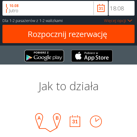
10.08
Jutro
Dla
1-2 pasażerów
z
1-2 walizkami
Więcej opcji
Jak to działa