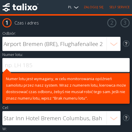
PL
ZALOGUJ SIĘ
SELF SERVICE
Czas i adres
Odbiór:
Numer lotu:
Numer lotu jest wymagany, w celu monitorowania opóźnień
samolotu przez nasz system. Wraz z numerem lotu, kierowca może
dostosować czas odbioru, żebyś nie musiał robić tego sam. Jeśli nie
znasz numeru lotu, wpisz "Brak numeru lotu".
Cel:
W: