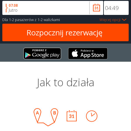
07.08
Jutro
Dla
1-2 pasażerów
z
1-2 walizkami
Więcej opcji
Jak to działa