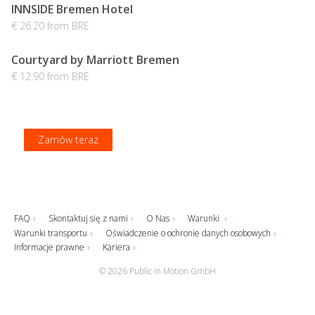
INNSIDE Bremen Hotel
€ 26.20 from BRE
Courtyard by Marriott Bremen
€ 12.90 from BRE
Zamów teraz
Zamów teraz
Zamów teraz
Zamów teraz
FAQ
Skontaktuj się z nami
O Nas
Warunki
Warunki transportu
Oświadczenie o ochronie danych osobowych
Informacje prawne
Kariera
© 2026 Public in Motion GmbH