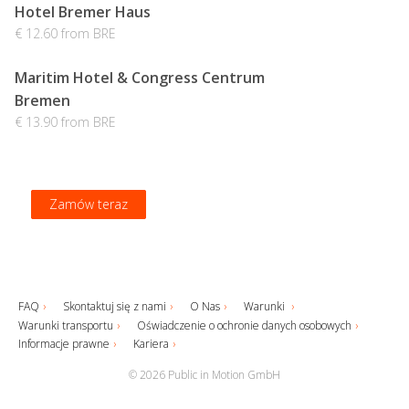
Hotel Bremer Haus
€ 12.60 from BRE
Maritim Hotel & Congress Centrum
Bremen
€ 13.90 from BRE
Zamów teraz
Zamów teraz
Zamów teraz
Zamów teraz
FAQ
Skontaktuj się z nami
O Nas
Warunki
Warunki transportu
Oświadczenie o ochronie danych osobowych
Informacje prawne
Kariera
© 2026 Public in Motion GmbH