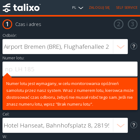
PL
ZALOGUJ SIĘ
SELF SERVICE
Czas i adres
Odbiór:
Numer lotu:
Numer lotu jest wymagany, w celu monitorowania opóźnień
samolotu przez nasz system. Wraz z numerem lotu, kierowca może
dostosować czas odbioru, żebyś nie musiał robić tego sam. Jeśli nie
znasz numeru lotu, wpisz "Brak numeru lotu".
Cel:
W: