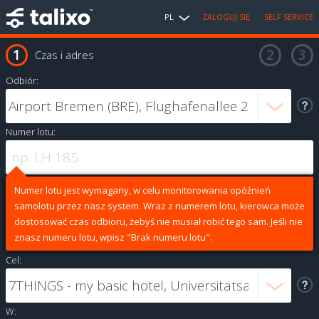
PL
ZALOGUJ SIĘ
SELF SERVICE
Czas i adres
Odbiór:
Numer lotu:
Numer lotu jest wymagany, w celu monitorowania opóźnień
samolotu przez nasz system. Wraz z numerem lotu, kierowca może
dostosować czas odbioru, żebyś nie musiał robić tego sam. Jeśli nie
znasz numeru lotu, wpisz "Brak numeru lotu".
Cel:
W: