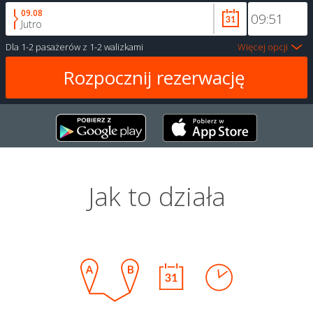
09.08
Jutro
Dla
1-2 pasażerów
z
1-2 walizkami
Więcej opcji
Jak to działa