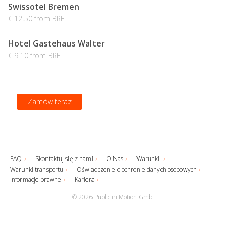
Swissotel Bremen
€ 12.50 from BRE
Hotel Gastehaus Walter
€ 9.10 from BRE
Zamów teraz
Zamów teraz
Zamów teraz
Zamów teraz
FAQ
Skontaktuj się z nami
O Nas
Warunki
Warunki transportu
Oświadczenie o ochronie danych osobowych
Informacje prawne
Kariera
© 2026 Public in Motion GmbH