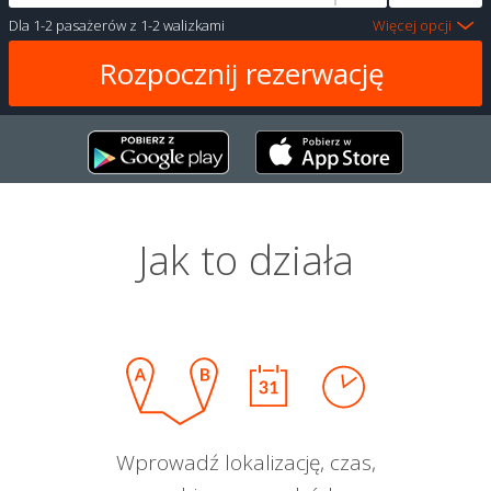
Dla
1-2 pasażerów
z
1-2 walizkami
Więcej opcji
Jak to działa
Wprowadź lokalizację, czas,