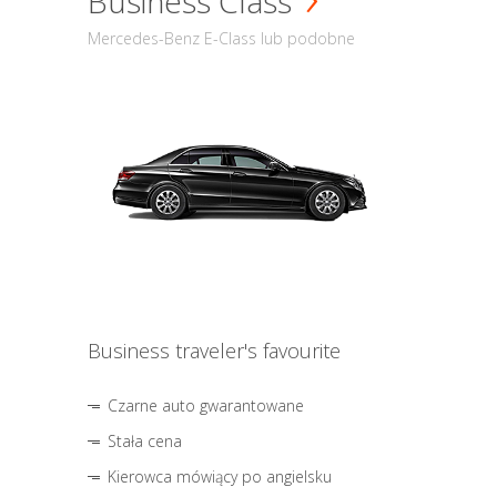
Business Class
Mercedes-Benz E-Class lub podobne
Business traveler's favourite
Czarne auto gwarantowane
Stała cena
Kierowca mówiący po angielsku