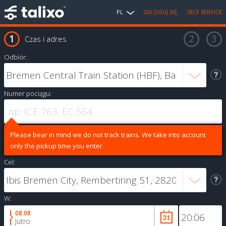
PL
ZALOGUJ SIĘ
SELF SERVICE
Czas i adres
Odbiór:
Numer pociągu:
Please bear in mind we do not track trains. We take into account
only the pickup time you enter.
Cel:
W:
08.08
Jutro