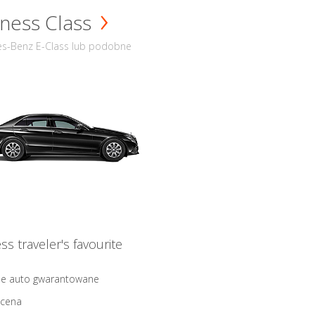
ness Class
s-Benz E-Class lub podobne
ss traveler's favourite
ne auto gwarantowane
 cena