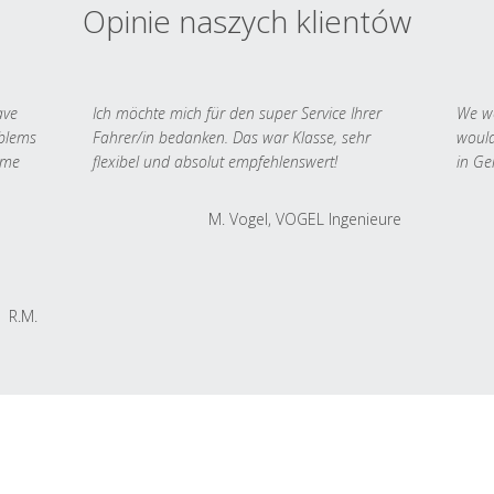
Opinie naszych klientów
ave
Ich möchte mich für den super Service Ihrer
We we
oblems
Fahrer/in bedanken. Das war Klasse, sehr
would
 me
flexibel und absolut empfehlenswert!
in Ge
M. Vogel, VOGEL Ingenieure
R.M.