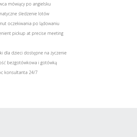
wca mówiący po angielsku
atyczne śledzenie lotów
nut oczekiwania po lądowaniu
nient pickup at precise meeting
iki dla dzieci dostępne na życzenie
ość bezgotówkowa i gotówką
c konsultanta 24/7