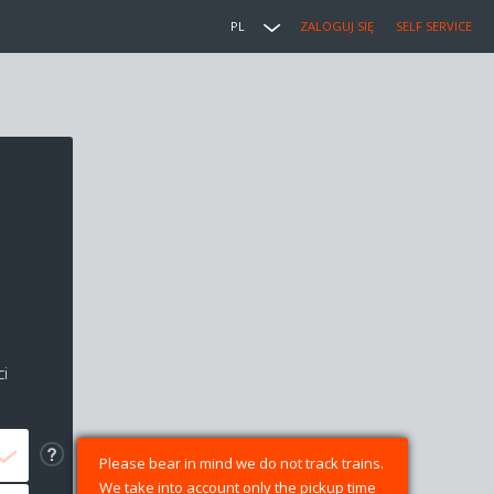
PL
ZALOGUJ SIĘ
SELF SERVICE
i
Please bear in mind we do not track trains.
We take into account only the pickup time