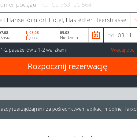
umer pociągu:
el:
07.08
08.08
09.08
do:
Dzisiaj
Jutro
Niedziela
a
1-2 pasażerów
z
1-2 walizkami
Więcej opcji
azdy i zarządzaj nimi za pośrednictwem aplikacji mobilnej Talixo