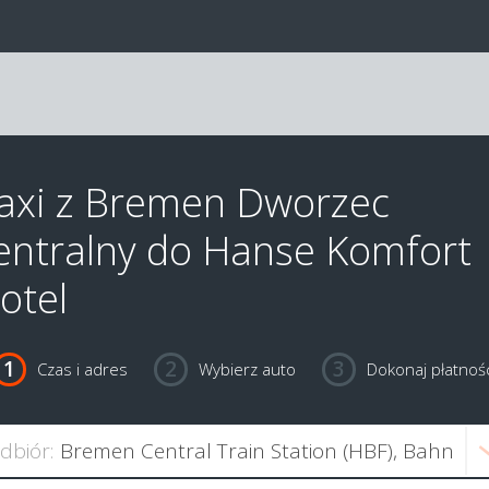
axi z Bremen Dworzec
entralny do Hanse Komfort
otel
Czas i adres
Wybierz auto
Dokonaj płatnośc
dbiór: