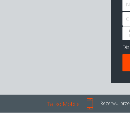
N
C
Dl
Talixo Mobile
Rezerwuj przej