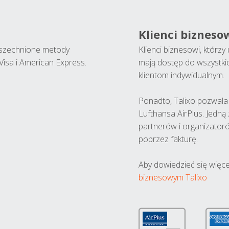
Klienci bizneso
wszechnione metody
Klienci biznesowi, którz
Visa i American Express.
mają dostęp do wszystki
klientom indywidualnym.
Ponadto, Talixo pozwala m
Lufthansa AirPlus. Jedną
partnerów i organizatoró
poprzez fakturę.
Aby dowiedzieć się więce
biznesowym Talixo