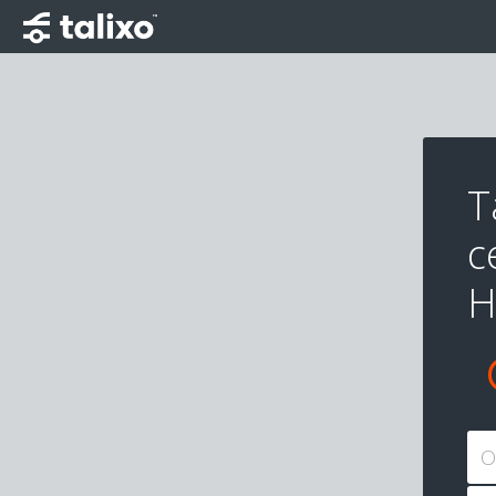
T
c
H
O