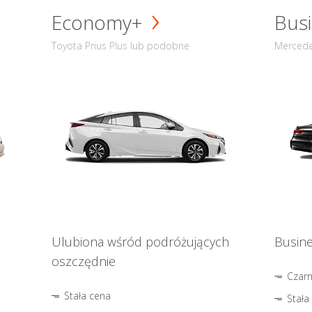
Economy+
Busi
Toyota Prius Plus lub podobne
Mercede
Ulubiona wśród podróżujących
Busine
oszczędnie
Czar
Stała cena
Stała