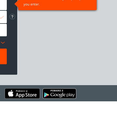
you enter.
.