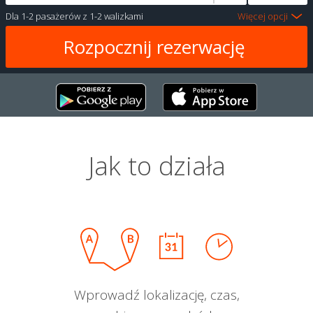
Dla
1-2 pasażerów
z
1-2 walizkami
Więcej opcji
Jak to działa
Wprowadź lokalizację, czas,