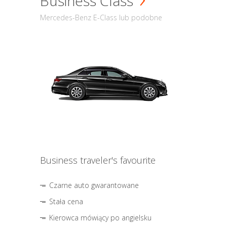
Business Class
Mercedes-Benz E-Class lub podobne
Business traveler's favourite
Czarne auto gwarantowane
Stała cena
Kierowca mówiący po angielsku