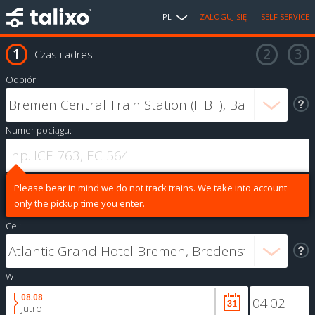
PL
ZALOGUJ SIĘ
SELF SERVICE
Czas i adres
Odbiór:
Numer pociągu:
Please bear in mind we do not track trains. We take into account
only the pickup time you enter.
Cel:
W:
08.08
Jutro