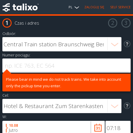
PL
ZALOGUJ SIĘ
SELF SERVICE
Czas i adres
Odbiór:
Numer pociągu:
Please bear in mind we do not track trains. We take into account
only the pickup time you enter.
Cel:
W:
10.08
Jutro