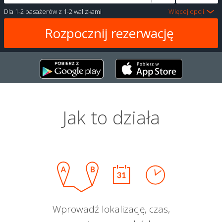
Dla
1-2 pasażerów
z
1-2 walizkami
Więcej opcji
Jak to działa
Wprowadź lokalizację, czas,