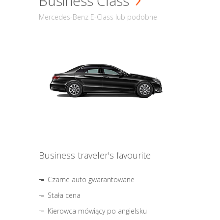
Business Class
Mercedes-Benz E-Class lub podobne
Business traveler's favourite
Czarne auto gwarantowane
Stała cena
Kierowca mówiący po angielsku