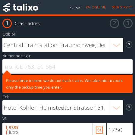
PL
ZALOGUJ SIĘ
SELF SERVICE
Czas i adres
Odbiór:
Numer pociągu:
Please bear in mind we do not track trains. We take into account
only the pickup time you enter.
Cel:
W:
07.08
Jutro