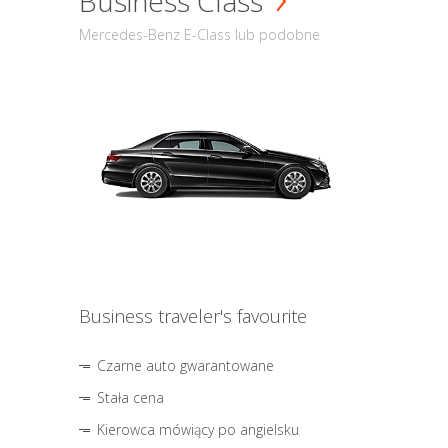
Business Class
Mercedes-Benz E-Class lub podobne
Business traveler's favourite
Czarne auto gwarantowane
Stała cena
Kierowca mówiący po angielsku