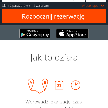
Dla
1-2 pasażerów
z
1-2 walizkami
Więcej opcji
Jak to działa
Wprowadź lokalizację, czas,