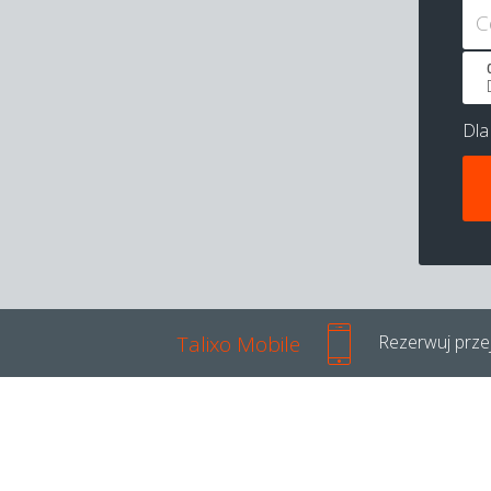
C
Dl
Talixo Mobile
Rezerwuj przej