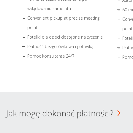
Autom
wylądowaniu samolotu
60 mi
Convenient pickup at precise meeting
Conve
point
point
Foteliki dla dzieci dostępne na życzenie
Fotel
Płatność bezgotówkowa i gotówką
Płatn
Pomoc konsultanta 24/7
Pomo
Jak mogę dokonać płatności?