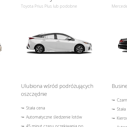
Toyota Prius Plus lub podobne
Mercede
Ulubiona wśród podróżujących
Busine
oszczędnie
Czar
Stała cena
Stała
Automatyczne śledzenie lotów
Kiero
45 minut czasu oczekiwania po