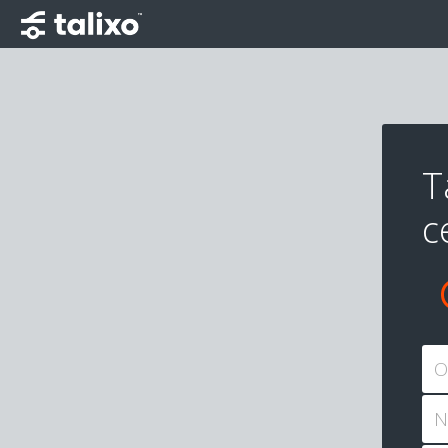
T
c
O
N