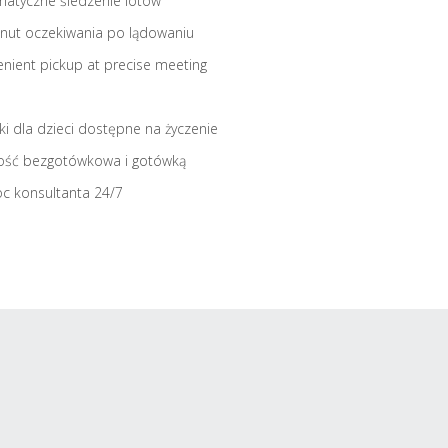
atyczne śledzenie lotów
nut oczekiwania po lądowaniu
nient pickup at precise meeting
iki dla dzieci dostępne na życzenie
ość bezgotówkowa i gotówką
c konsultanta 24/7