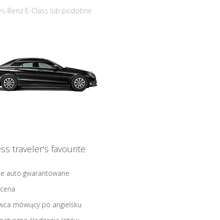
s-Benz E-Class lub podobne
ss traveler's favourite
ne auto gwarantowane
 cena
wca mówiący po angielsku