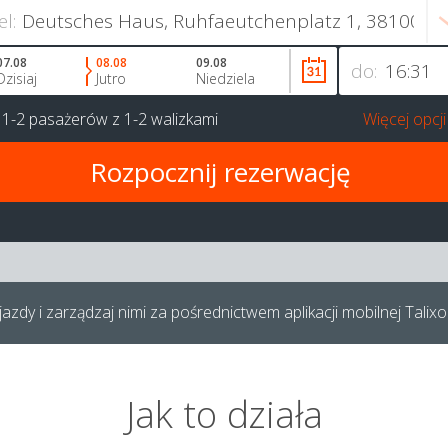
el:
07.08
08.08
09.08
do:
Dzisiaj
Jutro
Niedziela
a
1-2 pasażerów
z
1-2 walizkami
Więcej opcji
azdy i zarządzaj nimi za pośrednictwem aplikacji mobilnej Talixo
Jak to działa