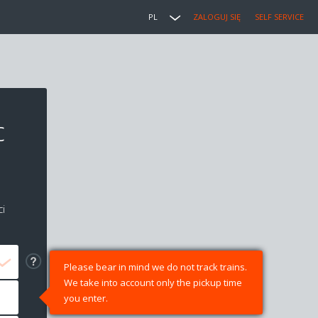
PL
ZALOGUJ SIĘ
SELF SERVICE
c
s
i
Please bear in mind we do not track trains.
We take into account only the pickup time
you enter.