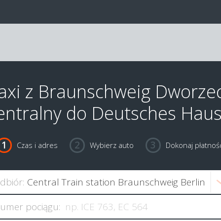
axi z Braunschweig Dworze
entralny do Deutsches Hau
Czas i adres
Wybierz auto
Dokonaj płatnośc
dbiór:
umer pociągu: