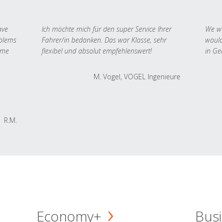
ave
Ich möchte mich für den super Service Ihrer
We we
oblems
Fahrer/in bedanken. Das war Klasse, sehr
would
 me
flexibel und absolut empfehlenswert!
in Ge
M. Vogel, VOGEL Ingenieure
R.M.
Economy+
Busi